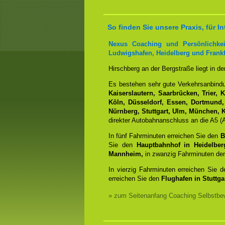
So finden Sie unsere Praxis, für
Nexus Coaching und Persönlichkei
Ludwigshafen, Heidelberg und Frankf
Hirschberg an der Bergstraße liegt in d
Es bestehen sehr gute Verkehrsanbin
Kaiserslautern, Saarbrücken, Trier, 
Köln, Düsseldorf, Essen, Dortmund,
Nürnberg, Stuttgart, Ulm, München, K
direkter Autobahnanschluss an die A5 (A
In fünf Fahrminuten erreichen Sie den
B
Sie den
Hauptbahnhof in Heidelber
Mannheim,
in zwanzig Fahrminuten d
In vierzig Fahrminuten erreichen Sie 
erreichen Sie den
Flughafen in Stuttgar
» zum Seitenanfang Coaching Selbstbew