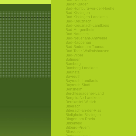
Bad-Hersfeld
Baden-Baden
Bad-Homburg-vor-der-Hoehe
Bad-Kissingen
Bad-Kissingen-Landkreis
Bad-Kreuznach
Bad-Kreuznach-Landkreis
Bad-Mergentheim
Bad-Nauheim
Bad-Neuenahr-Ahrweiler
Bad-Rappenau
Bad-Soden-am-Taunus
Bad-Toelz-Wolfratshausen
Bad-Vilbel
Balingen
Bamberg
Bamberg-Landkreis
Baunatal
Bayreuth
Bayreuth-Landkreis
Bayreuth-Stadt
Bensheim
Berchtesgadener-Land
Bergstraße-Landkreis
Bernkastel-Wittlich
Biberach
Biberach-an-der-Riss
Bietigheim-Bissingen
Bingen-am-Rhein
Birkenfeld
Bitburg-Pruem
Blieskastel