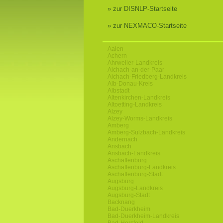
» zur DISNLP-Startseite
» zur NEXMACO-Startseite
Aalen
Achern
Ahrweiler-Landkreis
Aichach-an-der-Paar
Aichach-Friedberg-Landkreis
Alb-Donau-Kreis
Albstadt
Altenkirchen-Landkreis
Altoetting-Landkreis
Alzey
Alzey-Worms-Landkreis
Amberg
Amberg-Sulzbach-Landkreis
Andernach
Ansbach
Ansbach-Landkreis
Aschaffenburg
Aschaffenburg-Landkreis
Aschaffenburg-Stadt
Augsburg
Augsburg-Landkreis
Augsburg-Stadt
Backnang
Bad-Duerkheim
Bad-Duerkheim-Landkreis