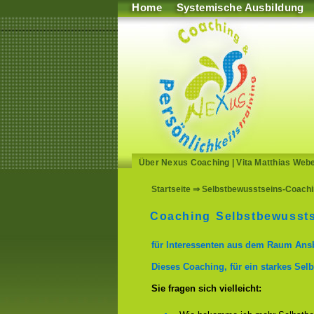
Home
Systemische Ausbildung
Über Nexus Coaching
|
Vita Matthias Web
Startseite
⇒ Selbstbewusstseins-Coachin
Coaching Selbstbewussts
für Interessenten aus dem Raum Ans
Dieses Coaching, für ein starkes Selb
Sie fragen sich vielleicht: