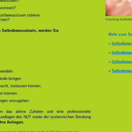
wusstsein?
usstsein?
lbstbewusstsein stärken
ichen?
Coaching Selbstb
s Selbstbewusstsein, werden Sie
Mehr zum Se
»
Selbstbewu
»
Selbstbewu
.
»
Selbstbewu
»
Selbstbewu
wandeln.
ände bringen.
 macht, loslassen können.
en können.
Sorgen umzugehen.
 das aktive Zuhören und eine professionelle
Grundlagen des NLP sowie der systemischen Beratung
Ihre Anliegen.