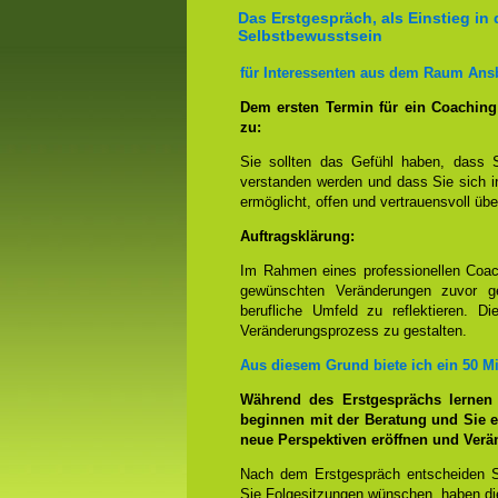
Das Erstgespräch, als Einstieg in 
Selbstbewusstsein
für Interessenten aus dem Raum Ans
Dem ersten Termin für ein Coachin
zu:
Sie sollten das Gefühl haben, dass 
verstanden werden und dass Sie sich i
ermöglicht, offen und vertrauensvoll übe
Auftragsklärung:
Im Rahmen eines professionellen Coac
gewünschten Veränderungen zuvor ge
berufliche Umfeld zu reflektieren. D
Veränderungsprozess zu gestalten.
Aus diesem Grund biete ich ein 50 M
Während des Erstgesprächs lernen
beginnen mit der Beratung und Sie e
neue Perspektiven eröffnen und Ver
Nach dem Erstgespräch entscheiden S
Sie Folgesitzungen wünschen, haben die