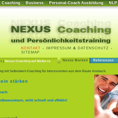
Coaching
Business
Personal-Coach Ausbildung
NLP
KONTAKT
-
IMPRESSUM
&
DATENSCHUTZ
-
SITEMAP
Nexus Marken
Referenzen
er
|
Nexus Coaching auf Mallorca
g mit Selbstwert-Coaching für Interessenten aus dem Raum Ansbach.
ein stärken
bach:
stbewusstsein, wirkt schnell und effektiv!