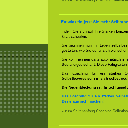
» zum Seitenanfang Coaching Selbstbew
Entwickeln jetzt Sie mehr Selbstb
indem Sie sich auf Ihre Stärken konzent
Kraft schöpfen.
Sie beginnen nun Ihr Leben selbstbes
gestalten, wie Sie es für sich wünschen
Sie kommen nun ganz automatisch in ei
Beständiges schafft. Diese Fähigkeite
Das Coaching für ein starkes Sel
Selbstbewusstsein in sich selbst ne
Die Neuentdeckung ist Ihr Schlüssel
Das Coaching für ein starkes Selbst
Beste aus sich machen!
» zum Seitenanfang Coaching Selbstbew