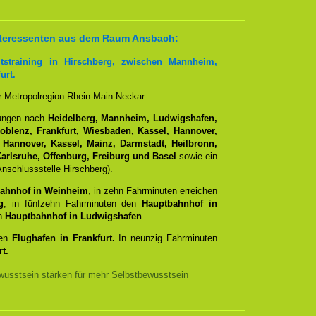
 Interessenten aus dem Raum Ansbach:
tstraining in Hirschberg, zwischen Mannheim,
urt.
er Metropolregion Rhein-Main-Neckar.
dungen nach
Heidelberg, Mannheim, Ludwigshafen,
Koblenz, Frankfurt, Wiesbaden, Kassel, Hannover,
 Hannover, Kassel, Mainz, Darmstadt, Heilbronn,
arlsruhe, Offenburg, Freiburg und Basel
sowie ein
nschlussstelle Hirschberg).
ahnhof in Weinheim
, in zehn Fahrminuten erreichen
g
, in fünfzehn Fahrminuten den
Hauptbahnhof in
en
Hauptbahnhof in Ludwigshafen
.
den
Flughafen in Frankfurt.
In neunzig Fahrminuten
t.
usstsein stärken für mehr Selbstbewusstsein