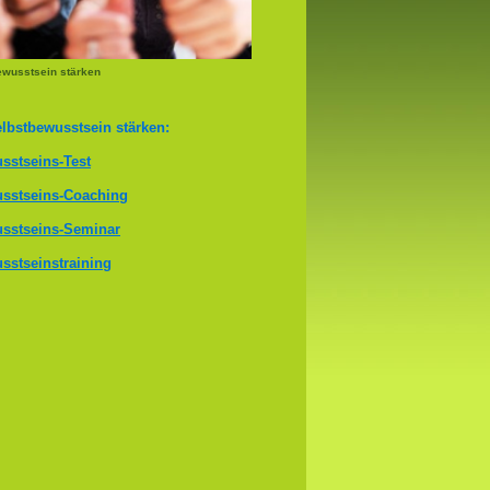
ewusstsein stärken
lbstbewusstsein stärken:
sstseins-Test
sstseins-Coaching
sstseins-Seminar
sstseinstraining