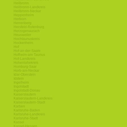
Heilbronn
Heilbronn-Landkreis
Heilbronn-Neckar
Heppenheim
Herborn
Herrenberg
Hersfeld-Rotenburg
Herzogenaurach
Heusweiler
Hochtaunuskreis
Hockenheim
Hof
Hof-an-der-Saale
Hofheim-am-Taunus
Hof-Landkreis
Hohenlohekreis
Homburg-Saar
Horb-am-Neckar
Idar-Oberstein
Idstein
Ingelheim
Ingolstadt
Ingolstadt-Donau
Kaiserslautern
Kaiserslautern-Landkreis
Kaiserslautern-Stadt
Karben
Karlsruhe-Baden
Karlsruhe-Landkreis
Karlsruhe-Stadt
Kassel
Kassel-Hessen