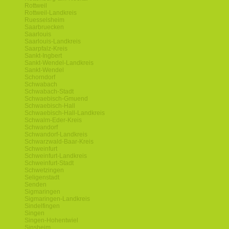
Rottweil
Rottweil-Landkreis
Ruesselsheim
Saarbruecken
Saarlouis
Saarlouis-Landkreis
Saarpfalz-Kreis
Sankt-Ingbert
Sankt-Wendel-Landkreis
Sankt-Wendel
Schorndorf
Schwabach
Schwabach-Stadt
Schwaebisch-Gmuend
Schwaebisch-Hall
Schwaebisch-Hall-Landkreis
Schwalm-Eder-Kreis
Schwandorf
Schwandorf-Landkreis
Schwarzwald-Baar-Kreis
Schweinfurt
Schweinfurt-Landkreis
Schweinfurt-Stadt
Schwetzingen
Seligenstadt
Senden
Sigmaringen
Sigmaringen-Landkreis
Sindelfingen
Singen
Singen-Hohentwiel
Sinsheim