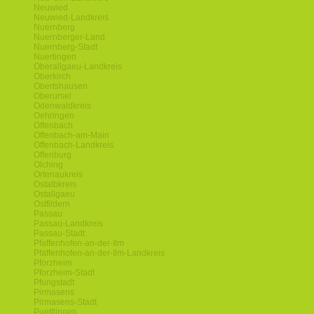
Neuwied
Neuwied-Landkreis
Nuernberg
Nuernberger-Land
Nuernberg-Stadt
Nuertingen
Oberallgaeu-Landkreis
Oberkirch
Obertshausen
Oberursel
Odenwaldkreis
Oehringen
Offenbach
Offenbach-am-Main
Offenbach-Landkreis
Offenburg
Olching
Ortenaukreis
Ostalbkreis
Ostallgaeu
Ostfildern
Passau
Passau-Landkreis
Passau-Stadt
Pfaffenhofen-an-der-Ilm
Pfaffenhofen-an-der-Ilm-Landkreis
Pforzheim
Pforzheim-Stadt
Pfungstadt
Pirmasens
Pirmasens-Stadt
Puettlingen