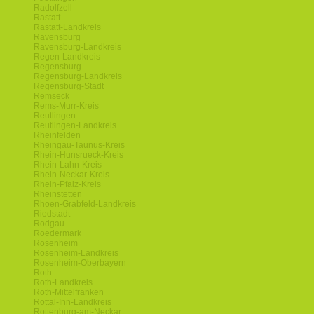
Radolfzell
Rastatt
Rastatt-Landkreis
Ravensburg
Ravensburg-Landkreis
Regen-Landkreis
Regensburg
Regensburg-Landkreis
Regensburg-Stadt
Remseck
Rems-Murr-Kreis
Reutlingen
Reutlingen-Landkreis
Rheinfelden
Rheingau-Taunus-Kreis
Rhein-Hunsrueck-Kreis
Rhein-Lahn-Kreis
Rhein-Neckar-Kreis
Rhein-Pfalz-Kreis
Rheinstetten
Rhoen-Grabfeld-Landkreis
Riedstadt
Rodgau
Roedermark
Rosenheim
Rosenheim-Landkreis
Rosenheim-Oberbayern
Roth
Roth-Landkreis
Roth-Mittelfranken
Rottal-Inn-Landkreis
Rottenburg-am-Neckar