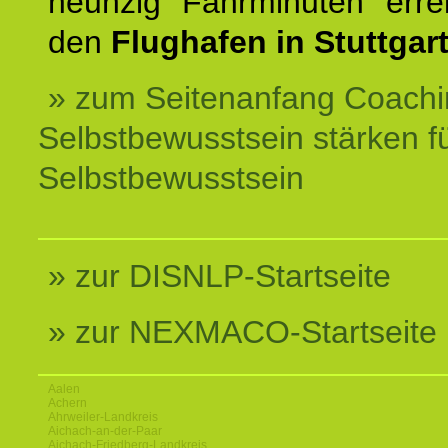
neunzig Fahrminuten erre
den
Flughafen in Stuttgart
» zum Seitenanfang Coachi
Selbstbewusstsein stärken f
Selbstbewusstsein
» zur DISNLP-Startseite
» zur NEXMACO-Startseite
Aalen
Achern
Ahrweiler-Landkreis
Aichach-an-der-Paar
Aichach-Friedberg-Landkreis