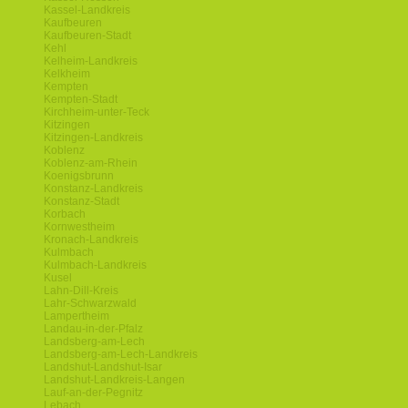
Kassel-Landkreis
Kaufbeuren
Kaufbeuren-Stadt
Kehl
Kelheim-Landkreis
Kelkheim
Kempten
Kempten-Stadt
Kirchheim-unter-Teck
Kitzingen
Kitzingen-Landkreis
Koblenz
Koblenz-am-Rhein
Koenigsbrunn
Konstanz-Landkreis
Konstanz-Stadt
Korbach
Kornwestheim
Kronach-Landkreis
Kulmbach
Kulmbach-Landkreis
Kusel
Lahn-Dill-Kreis
Lahr-Schwarzwald
Lampertheim
Landau-in-der-Pfalz
Landsberg-am-Lech
Landsberg-am-Lech-Landkreis
Landshut-Landshut-Isar
Landshut-Landkreis-Langen
Lauf-an-der-Pegnitz
Lebach