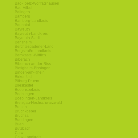
Bad-Toelz-Wolfratshausen
Bad-Vilbel
Balingen
Bamberg
Bamberg-Landkreis
Baunatal
Bayreuth
Bayreuth-Landkreis
Bayreuth-Stadt
Bensheim
Berchtesgadener-Land
Bergstraße-Landkreis
Bernkastel-Wittlich
Biberach
Biberach-an-der-Riss
Bietigheim-Bissingen
Bingen-am-Rhein
Birkenfeld
Bitburg-Pruem
Blieskastel
Bodenseekreis
Boeblingen
Boeblingen-Landkreis
Breisgau-Hochschwarzwald
Bretten
Bruchkoebel
Bruchsal
Buedingen
Buehl
Butzbach
Calw
Calw-Landkreis