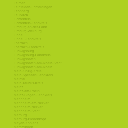
Leimen
Leinfelden-Echterdingen
Leonberg
Leutkirch
Lichtenfels
Lichtenfels-Landkreis
Limburg-an-der-Lahn
Limburg-Weilburg
Lindau
Lindau-Landkreis
Loerrach
Loerrach-Landkreis
Ludwigsburg
Ludwigsburg-Landkreis
Ludwigshafen
Ludwigshafen-am-Rhein-Stadt
Ludwigshafen-am-Rhein
Main-Kinzig-Kreis
Main-Spessart-Landkreis
Maintal
Main-Taunus-Kreis
Mainz
Mainz-am-Rhein
Mainz-Bingen-Landkreis
Mannheim
Mannheim-am-Neckar
Mannheim-Neckar
Mannheim-Stadt
Marburg
Marburg-Biedenkopf
Mayen-Koblenz
Memmingen