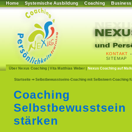
Home
Systemische Ausbildung
Coaching
Business
KONTAKT
SITEMAP
Über Nexus Coaching
|
Vita Matthias Weber
|
Nexus Coaching auf Mall
Startseite
⇒ Selbstbewusstseins-Coaching mit Selbstwert-Coaching f
Coaching
Selbstbewusstsein
stärken