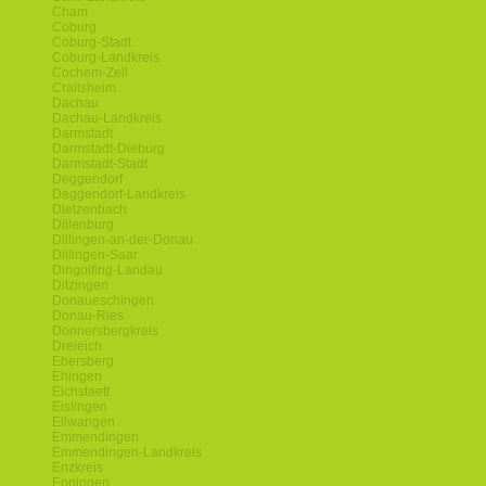
Cham
Coburg
Coburg-Stadt
Coburg-Landkreis
Cochem-Zell
Crailsheim
Dachau
Dachau-Landkreis
Darmstadt
Darmstadt-Dieburg
Darmstadt-Stadt
Deggendorf
Deggendorf-Landkreis
Dietzenbach
Dillenburg
Dillingen-an-der-Donau
Dillingen-Saar
Dingolfing-Landau
Ditzingen
Donaueschingen
Donau-Ries
Donnersbergkreis
Dreieich
Ebersberg
Ehingen
Eichstaett
Eislingen
Ellwangen
Emmendingen
Emmendingen-Landkreis
Enzkreis
Eppingen