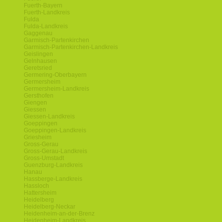
Fuerth-Bayern
Fuerth-Landkreis
Fulda
Fulda-Landkreis
Gaggenau
Garmisch-Partenkirchen
Garmisch-Partenkirchen-Landkreis
Geislingen
Gelnhausen
Geretsried
Germering-Oberbayern
Germersheim
Germersheim-Landkreis
Gersthofen
Giengen
Giessen
Giessen-Landkreis
Goeppingen
Goeppingen-Landkreis
Griesheim
Gross-Gerau
Gross-Gerau-Landkreis
Gross-Umstadt
Guenzburg-Landkreis
Hanau
Hassberge-Landkreis
Hassloch
Hattersheim
Heidelberg
Heidelberg-Neckar
Heidenheim-an-der-Brenz
Heidenheim-Landkreis