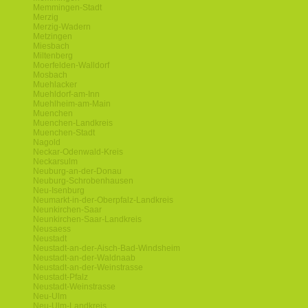
Memmingen-Stadt
Merzig
Merzig-Wadern
Metzingen
Miesbach
Miltenberg
Moerfelden-Walldorf
Mosbach
Muehlacker
Muehldorf-am-Inn
Muehlheim-am-Main
Muenchen
Muenchen-Landkreis
Muenchen-Stadt
Nagold
Neckar-Odenwald-Kreis
Neckarsulm
Neuburg-an-der-Donau
Neuburg-Schrobenhausen
Neu-Isenburg
Neumarkt-in-der-Oberpfalz-Landkreis
Neunkirchen-Saar
Neunkirchen-Saar-Landkreis
Neusaess
Neustadt
Neustadt-an-der-Aisch-Bad-Windsheim
Neustadt-an-der-Waldnaab
Neustadt-an-der-Weinstrasse
Neustadt-Pfalz
Neustadt-Weinstrasse
Neu-Ulm
Neu-Ulm-Landkreis