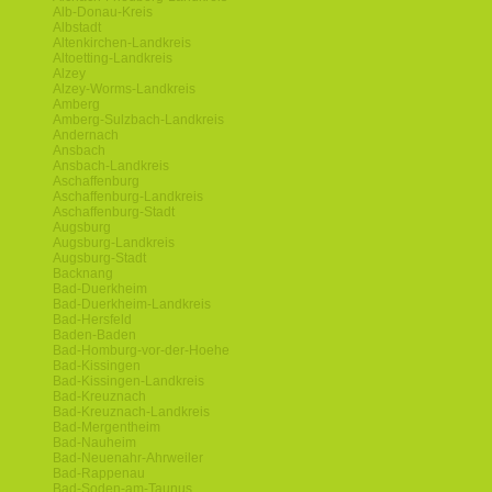
Alb-Donau-Kreis
Albstadt
Altenkirchen-Landkreis
Altoetting-Landkreis
Alzey
Alzey-Worms-Landkreis
Amberg
Amberg-Sulzbach-Landkreis
Andernach
Ansbach
Ansbach-Landkreis
Aschaffenburg
Aschaffenburg-Landkreis
Aschaffenburg-Stadt
Augsburg
Augsburg-Landkreis
Augsburg-Stadt
Backnang
Bad-Duerkheim
Bad-Duerkheim-Landkreis
Bad-Hersfeld
Baden-Baden
Bad-Homburg-vor-der-Hoehe
Bad-Kissingen
Bad-Kissingen-Landkreis
Bad-Kreuznach
Bad-Kreuznach-Landkreis
Bad-Mergentheim
Bad-Nauheim
Bad-Neuenahr-Ahrweiler
Bad-Rappenau
Bad-Soden-am-Taunus