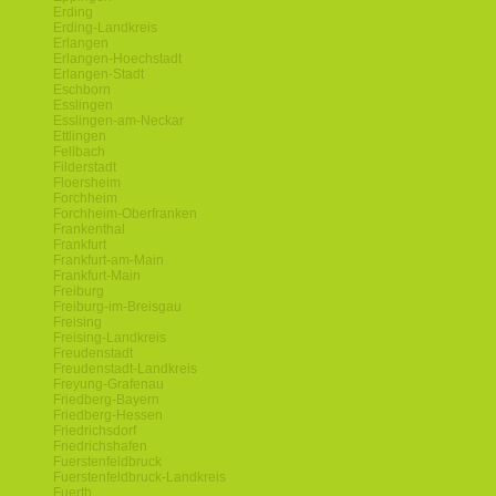
Erding
Erding-Landkreis
Erlangen
Erlangen-Hoechstadt
Erlangen-Stadt
Eschborn
Esslingen
Esslingen-am-Neckar
Ettlingen
Fellbach
Filderstadt
Floersheim
Forchheim
Forchheim-Oberfranken
Frankenthal
Frankfurt
Frankfurt-am-Main
Frankfurt-Main
Freiburg
Freiburg-im-Breisgau
Freising
Freising-Landkreis
Freudenstadt
Freudenstadt-Landkreis
Freyung-Grafenau
Friedberg-Bayern
Friedberg-Hessen
Friedrichsdorf
Friedrichshafen
Fuerstenfeldbruck
Fuerstenfeldbruck-Landkreis
Fuerth