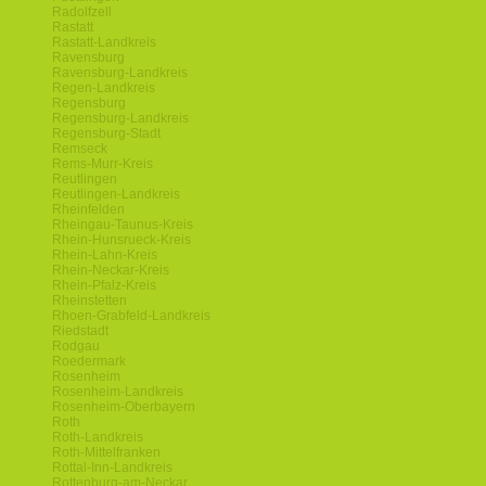
Radolfzell
Rastatt
Rastatt-Landkreis
Ravensburg
Ravensburg-Landkreis
Regen-Landkreis
Regensburg
Regensburg-Landkreis
Regensburg-Stadt
Remseck
Rems-Murr-Kreis
Reutlingen
Reutlingen-Landkreis
Rheinfelden
Rheingau-Taunus-Kreis
Rhein-Hunsrueck-Kreis
Rhein-Lahn-Kreis
Rhein-Neckar-Kreis
Rhein-Pfalz-Kreis
Rheinstetten
Rhoen-Grabfeld-Landkreis
Riedstadt
Rodgau
Roedermark
Rosenheim
Rosenheim-Landkreis
Rosenheim-Oberbayern
Roth
Roth-Landkreis
Roth-Mittelfranken
Rottal-Inn-Landkreis
Rottenburg-am-Neckar