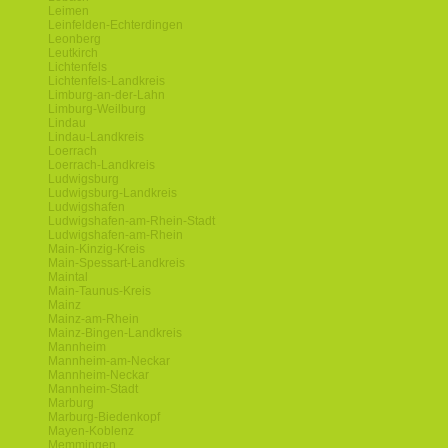
Leimen
Leinfelden-Echterdingen
Leonberg
Leutkirch
Lichtenfels
Lichtenfels-Landkreis
Limburg-an-der-Lahn
Limburg-Weilburg
Lindau
Lindau-Landkreis
Loerrach
Loerrach-Landkreis
Ludwigsburg
Ludwigsburg-Landkreis
Ludwigshafen
Ludwigshafen-am-Rhein-Stadt
Ludwigshafen-am-Rhein
Main-Kinzig-Kreis
Main-Spessart-Landkreis
Maintal
Main-Taunus-Kreis
Mainz
Mainz-am-Rhein
Mainz-Bingen-Landkreis
Mannheim
Mannheim-am-Neckar
Mannheim-Neckar
Mannheim-Stadt
Marburg
Marburg-Biedenkopf
Mayen-Koblenz
Memmingen