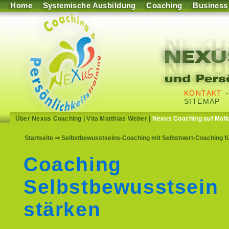
Home
Systemische Ausbildung
Coaching
Business
KONTAKT
SITEMAP
Über Nexus Coaching
|
Vita Matthias Weber
|
Nexus Coaching auf Mall
Startseite
⇒ Selbstbewusstseins-Coaching mit Selbstwert-Coaching f
Coaching
Selbstbewusstsein
stärken