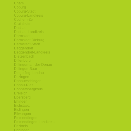
Cham
Coburg
Coburg-Stadt
Coburg-Landkreis
Cochem-Zell
Crailsheim
Dachau
Dachau-Landkreis
Darmstadt
Darmstadt-Dieburg
Darmstadt-Stadt
Deggendorf
Deggendorf-Landkreis
Dietzenbach
Dillenburg
Dillingen-an-der-Donau
Dillingen-Saar
Dingolfing-Landau
Ditzingen
Donaueschingen
Donau-Ries
Donnersbergkreis
Dreieich
Ebersberg
Ehingen
Eichstaett
Eislingen
Ellwangen
Emmendingen
Emmendingen-Landkreis
Enzkreis
Eppingen