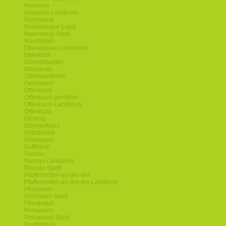
Neuwied
Neuwied-Landkreis
Nuernberg
Nuernberger-Land
Nuernberg-Stadt
Nuertingen
Oberallgaeu-Landkreis
Oberkirch
Obertshausen
Oberursel
Odenwaldkreis
Oehringen
Offenbach
Offenbach-am-Main
Offenbach-Landkreis
Offenburg
Olching
Ortenaukreis
Ostalbkreis
Ostallgaeu
Ostfildern
Passau
Passau-Landkreis
Passau-Stadt
Pfaffenhofen-an-der-Ilm
Pfaffenhofen-an-der-Ilm-Landkreis
Pforzheim
Pforzheim-Stadt
Pfungstadt
Pirmasens
Pirmasens-Stadt
Puettlingen