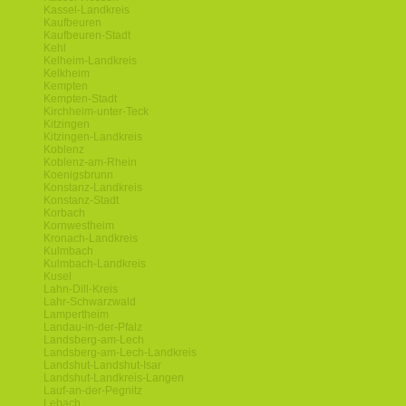
Kassel-Landkreis
Kaufbeuren
Kaufbeuren-Stadt
Kehl
Kelheim-Landkreis
Kelkheim
Kempten
Kempten-Stadt
Kirchheim-unter-Teck
Kitzingen
Kitzingen-Landkreis
Koblenz
Koblenz-am-Rhein
Koenigsbrunn
Konstanz-Landkreis
Konstanz-Stadt
Korbach
Kornwestheim
Kronach-Landkreis
Kulmbach
Kulmbach-Landkreis
Kusel
Lahn-Dill-Kreis
Lahr-Schwarzwald
Lampertheim
Landau-in-der-Pfalz
Landsberg-am-Lech
Landsberg-am-Lech-Landkreis
Landshut-Landshut-Isar
Landshut-Landkreis-Langen
Lauf-an-der-Pegnitz
Lebach