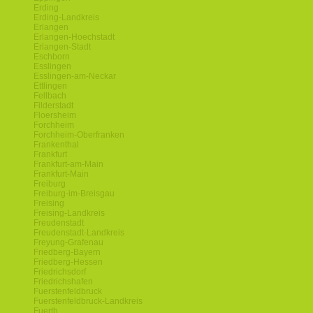
Erding
Erding-Landkreis
Erlangen
Erlangen-Hoechstadt
Erlangen-Stadt
Eschborn
Esslingen
Esslingen-am-Neckar
Ettlingen
Fellbach
Filderstadt
Floersheim
Forchheim
Forchheim-Oberfranken
Frankenthal
Frankfurt
Frankfurt-am-Main
Frankfurt-Main
Freiburg
Freiburg-im-Breisgau
Freising
Freising-Landkreis
Freudenstadt
Freudenstadt-Landkreis
Freyung-Grafenau
Friedberg-Bayern
Friedberg-Hessen
Friedrichsdorf
Friedrichshafen
Fuerstenfeldbruck
Fuerstenfeldbruck-Landkreis
Fuerth