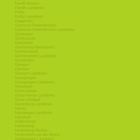
Fuerth-Bayern
Fuerth-Landkreis
Fulda
Fulda-Landkreis
Gaggenau
Garmisch-Partenkirchen
Garmisch-Partenkirchen-Landkreis
Geislingen
Gelnhausen
Geretsried
Germering-Oberbayern
Germersheim
Germersheim-Landkreis
Gersthofen
Giengen
Giessen
Giessen-Landkreis
Goeppingen
Goeppingen-Landkreis
Griesheim
Gross-Gerau
Gross-Gerau-Landkreis
Gross-Umstadt
Guenzburg-Landkreis
Hanau
Hassberge-Landkreis
Hassloch
Hattersheim
Heidelberg
Heidelberg-Neckar
Heidenheim-an-der-Brenz
Heidenheim-Landkreis