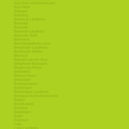
Bad-Toelz-Wolfratshausen
Bad-Vilbel
Balingen
Bamberg
Bamberg-Landkreis
Baunatal
Bayreuth
Bayreuth-Landkreis
Bayreuth-Stadt
Bensheim
Berchtesgadener-Land
Bergstraße-Landkreis
Bernkastel-Wittlich
Biberach
Biberach-an-der-Riss
Bietigheim-Bissingen
Bingen-am-Rhein
Birkenfeld
Bitburg-Pruem
Blieskastel
Bodenseekreis
Boeblingen
Boeblingen-Landkreis
Breisgau-Hochschwarzwald
Bretten
Bruchkoebel
Bruchsal
Buedingen
Buehl
Butzbach
Calw
Calw-Landkreis