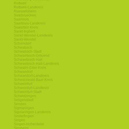
Rottweil
Rottweil-Landkreis
Ruesselsheim
Saarbruecken
Saarlouis
Saarlouis-Landkreis
Saarpfalz-Kreis
Sankt-Ingbert
Sankt-Wendel-Landkreis
Sankt-Wendel
Schorndorf
Schwabach
Schwabach-Stadt
Schwaebisch-Gmuend
Schwaebisch-Hall
Schwaebisch-Hall-Landkreis
Schwalm-Eder-Kreis
Schwandorf
Schwandorf-Landkreis
Schwarzwald-Baar-Kreis
Schweinfurt
Schweinfurt-Landkreis
Schweinfurt-Stadt
Schwetzingen
Seligenstadt
Senden
Sigmaringen
Sigmaringen-Landkreis
Sindelfingen
Singen
Singen-Hohentwiel
Sinsheim