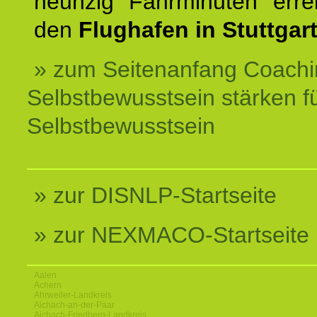
neunzig Fahrminuten erre
den
Flughafen in Stuttgart
» zum Seitenanfang Coachi
Selbstbewusstsein stärken f
Selbstbewusstsein
» zur DISNLP-Startseite
» zur NEXMACO-Startseite
Aalen
Achern
Ahrweiler-Landkreis
Aichach-an-der-Paar
Aichach-Friedberg-Landkreis