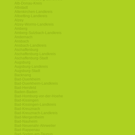
Alb-Donau-Kreis
Albstadt
Altenkirchen-Landkreis
Altoetting-Landkreis
Alzey
Alzey-Worms-Landkreis
Amberg
Amberg-Sulzbach-Landkreis
Andernach
Ansbach
Ansbach-Landkreis
Aschaffenburg
Aschaffenburg-Landkreis
Aschaffenburg-Stadt
Augsburg
Augsburg-Landkreis
Augsburg-Stadt
Backnang
Bad-Duerkheim
Bad-Duerkheim-Landkreis
Bad-Hersfeld
Baden-Baden
Bad-Homburg-vor-der-Hoehe
Bad-Kissingen
Bad-Kissingen-Landkreis
Bad-Kreuznach
Bad-Kreuznach-Landkreis
Bad-Mergentheim
Bad-Nauheim
Bad-Neuenahr-Ahrweiler
Bad-Rappenau
Bad-Soden-am-Taunus