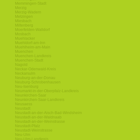
Memmingen-Stadt
Merzig
Merzig-Wadern
Metzingen
Miesbach
Miltenberg
Moerfelden-Walldorf
Mosbach
Muehlacker
Muehldorf-am-Inn
Muehlheim-am-Main
Muenchen
Muenchen-Landkreis
Muenchen-Stadt
Nagold
Neckar-Odenwald-Kreis
Neckarsulm
Neuburg-an-der-Donau
Neuburg-Schrobenhausen
Neu-Isenburg
Neumarkt-in-der-Oberpfalz-Landkreis
Neunkirchen-Saar
Neunkirchen-Saar-Landkreis
Neusaess
Neustadt
Neustadt-an-der-Aisch-Bad-Windsheim
Neustadt-an-der-Waldnaab
Neustadt-an-der-Weinstrasse
Neustadt-Pfalz
Neustadt-Weinstrasse
Neu-Ulm
Neu-Ulm-Landkreis