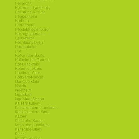
Heilbronn
Heilbronn-Landkreis
Heilbronn-Neckar
Heppenheim
Herborn
Herrenberg
Hersfeld-Rotenburg
Herzogenaurach
Heusweiler
Hochtaunuskreis
Hockenheim
Hof
Hof-an-der-Saale
Hofheim-am-Taunus
Hof-Landkreis
Hohenlohekreis
Homburg-Saar
Horb-am-Neckar
Idar-Oberstein
Idstein
Ingelheim
Ingolstadt
Ingolstadt-Donau
Kaiserslautern
Kaiserslautern-Landkreis
Kaiserslautern-Stadt
Karben
Karlsruhe-Baden
Karlsruhe-Landkreis
Karlsruhe-Stadt
Kassel
Kassel-Hessen