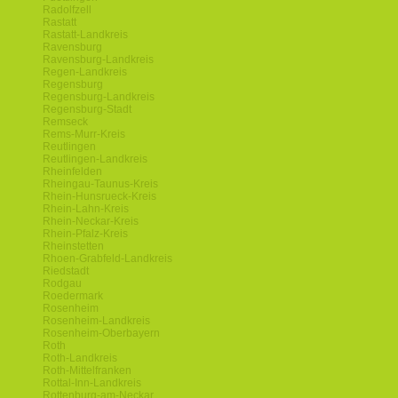
Radolfzell
Rastatt
Rastatt-Landkreis
Ravensburg
Ravensburg-Landkreis
Regen-Landkreis
Regensburg
Regensburg-Landkreis
Regensburg-Stadt
Remseck
Rems-Murr-Kreis
Reutlingen
Reutlingen-Landkreis
Rheinfelden
Rheingau-Taunus-Kreis
Rhein-Hunsrueck-Kreis
Rhein-Lahn-Kreis
Rhein-Neckar-Kreis
Rhein-Pfalz-Kreis
Rheinstetten
Rhoen-Grabfeld-Landkreis
Riedstadt
Rodgau
Roedermark
Rosenheim
Rosenheim-Landkreis
Rosenheim-Oberbayern
Roth
Roth-Landkreis
Roth-Mittelfranken
Rottal-Inn-Landkreis
Rottenburg-am-Neckar