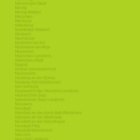
Memmingen-Stadt
Merzig
Merzig-Wadern
Metzingen
Miesbach
Miltenberg
Moerfelden-Walldorf
Mosbach
Muehlacker
Muehldorf-am-Inn
Muehlheim-am-Main
Muenchen
Muenchen-Landkreis
Muenchen-Stadt
Nagold
Neckar-Odenwald-Kreis
Neckarsulm
Neuburg-an-der-Donau
Neuburg-Schrobenhausen
Neu-Isenburg
Neumarkt-in-der-Oberpfalz-Landkreis
Neunkirchen-Saar
Neunkirchen-Saar-Landkreis
Neusaess
Neustadt
Neustadt-an-der-Aisch-Bad-Windsheim
Neustadt-an-der-Waldnaab
Neustadt-an-der-Weinstrasse
Neustadt-Pfalz
Neustadt-Weinstrasse
Neu-Ulm
Neu-Ulm-Landkreis