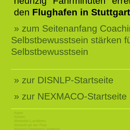
neunzig Fahrminuten erre
den
Flughafen in Stuttgart
» zum Seitenanfang Coachi
Selbstbewusstsein stärken f
Selbstbewusstsein
» zur DISNLP-Startseite
» zur NEXMACO-Startseite
Aalen
Achern
Ahrweiler-Landkreis
Aichach-an-der-Paar
Aichach-Friedberg-Landkreis