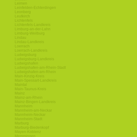
Leimen
Leinfelden-Echterdingen
Leonberg
Leutkirch
Lichtenfels
Lichtenfels-Landkreis
Limburg-an-der-Lahn
Limburg-Weilburg
Lindau
Lindau-Landkreis
Loerrach
Loerrach-Landkreis
Ludwigsburg
Ludwigsburg-Landkreis
Ludwigshafen
Ludwigshafen-am-Rhein-Stadt
Ludwigshafen-am-Rhein
Main-Kinzig-Kreis
Main-Spessart-Landkreis
Maintal
Main-Taunus-Kreis
Mainz
Mainz-am-Rhein
Mainz-Bingen-Landkreis
Mannheim
Mannheim-am-Neckar
Mannheim-Neckar
Mannheim-Stadt
Marburg
Marburg-Biedenkopf
Mayen-Koblenz
Memmingen