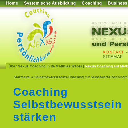
Home
Systemische Ausbildung
Coaching
Business
KONTAKT
SITEMAP
Über Nexus Coaching
|
Vita Matthias Weber
|
Nexus Coaching auf Mall
Startseite
⇒ Selbstbewusstseins-Coaching mit Selbstwert-Coaching f
Coaching
Selbstbewusstsein
stärken