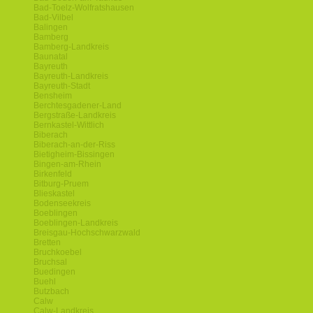
Bad-Toelz-Wolfratshausen
Bad-Vilbel
Balingen
Bamberg
Bamberg-Landkreis
Baunatal
Bayreuth
Bayreuth-Landkreis
Bayreuth-Stadt
Bensheim
Berchtesgadener-Land
Bergstraße-Landkreis
Bernkastel-Wittlich
Biberach
Biberach-an-der-Riss
Bietigheim-Bissingen
Bingen-am-Rhein
Birkenfeld
Bitburg-Pruem
Blieskastel
Bodenseekreis
Boeblingen
Boeblingen-Landkreis
Breisgau-Hochschwarzwald
Bretten
Bruchkoebel
Bruchsal
Buedingen
Buehl
Butzbach
Calw
Calw-Landkreis