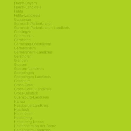
Fuerth-Bayern
Fuerth-Landkreis
Fulda
Fulda-Landkreis
Gaggenau
Garmisch-Partenkirchen
Garmisch-Partenkirchen-Landkreis
Geislingen
Gelnhausen
Geretsried
Germering-Oberbayern
Germersheim
Germersheim-Landkreis
Gersthofen
Giengen
Giessen
Giessen-Landkreis
Goeppingen
Goeppingen-Landkreis
Griesheim
Gross-Gerau
Gross-Gerau-Landkreis
Gross-Umstadt
Guenzburg-Landkreis
Hanau
Hassberge-Landkreis
Hassloch
Hattersheim
Heidelberg
Heidelberg-Neckar
Heidenheim-an-der-Brenz
Heidenheim-Landkreis