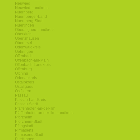
Neuwied
Neuwied-Landkreis
Nuernberg
Nuernberger-Land
Nuernberg-Stadt
Nuertingen
Oberallgaeu-Landkreis
Oberkirch
Obertshausen
Oberursel
Odenwaldkreis
Oehringen
Offenbach
Offenbach-am-Main
Offenbach-Landkreis
Offenburg
Olching
Ortenaukreis
Ostalbkreis
Ostallgaeu
Ostfildern
Passau
Passau-Landkreis
Passau-Stadt
Pfaffenhofen-an-der-Ilm
Pfaffenhofen-an-der-Ilm-Landkreis
Pforzheim
Pforzheim-Stadt
Pfungstadt
Pirmasens
Pirmasens-Stadt
Puettlingen