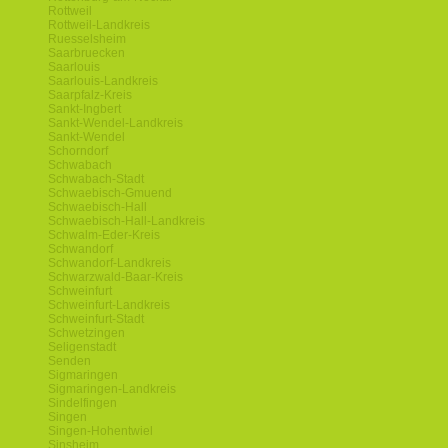
Rottweil
Rottweil-Landkreis
Ruesselsheim
Saarbruecken
Saarlouis
Saarlouis-Landkreis
Saarpfalz-Kreis
Sankt-Ingbert
Sankt-Wendel-Landkreis
Sankt-Wendel
Schorndorf
Schwabach
Schwabach-Stadt
Schwaebisch-Gmuend
Schwaebisch-Hall
Schwaebisch-Hall-Landkreis
Schwalm-Eder-Kreis
Schwandorf
Schwandorf-Landkreis
Schwarzwald-Baar-Kreis
Schweinfurt
Schweinfurt-Landkreis
Schweinfurt-Stadt
Schwetzingen
Seligenstadt
Senden
Sigmaringen
Sigmaringen-Landkreis
Sindelfingen
Singen
Singen-Hohentwiel
Sinsheim