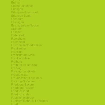
Erding
Erding-Landkreis
Erlangen
Erlangen-Hoechstadt
Erlangen-Stadt
Eschborn
Esslingen
Esslingen-am-Neckar
Ettlingen
Fellbach
Filderstadt
Floersheim
Forchheim
Forchheim-Oberfranken
Frankenthal
Frankfurt
Frankfurt-am-Main
Frankfurt-Main
Freiburg
Freiburg-im-Breisgau
Freising
Freising-Landkreis
Freudenstadt
Freudenstadt-Landkreis
Freyung-Grafenau
Friedberg-Bayern
Friedberg-Hessen
Friedrichsdorf
Friedrichshafen
Fuerstenfeldbruck
Fuerstenfeldbruck-Landkreis
Fuerth