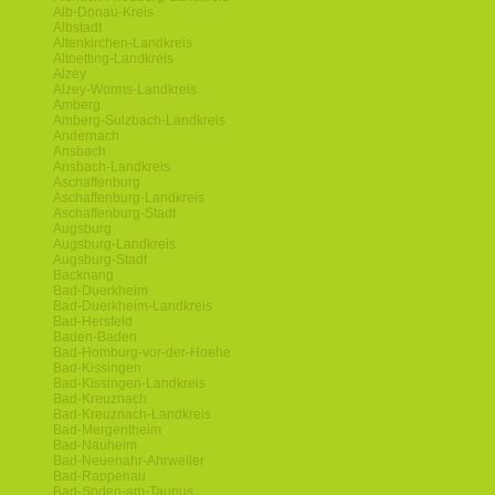
Alb-Donau-Kreis
Albstadt
Altenkirchen-Landkreis
Altoetting-Landkreis
Alzey
Alzey-Worms-Landkreis
Amberg
Amberg-Sulzbach-Landkreis
Andernach
Ansbach
Ansbach-Landkreis
Aschaffenburg
Aschaffenburg-Landkreis
Aschaffenburg-Stadt
Augsburg
Augsburg-Landkreis
Augsburg-Stadt
Backnang
Bad-Duerkheim
Bad-Duerkheim-Landkreis
Bad-Hersfeld
Baden-Baden
Bad-Homburg-vor-der-Hoehe
Bad-Kissingen
Bad-Kissingen-Landkreis
Bad-Kreuznach
Bad-Kreuznach-Landkreis
Bad-Mergentheim
Bad-Nauheim
Bad-Neuenahr-Ahrweiler
Bad-Rappenau
Bad-Soden-am-Taunus