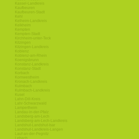
Kassel-Landkreis
Kaufbeuren
Kaufbeuren-Stadt
Kehl
Kelheim-Landkreis
Kelkheim
Kempten
Kempten-Stadt
Kirchheim-unter-Teck
Kitzingen
Kitzingen-Landkreis
Koblenz
Koblenz-am-Rhein
Koenigsbrunn
Konstanz-Landkreis
Konstanz-Stadt
Korbach
Kornwestheim
Kronach-Landkreis
Kulmbach
Kulmbach-Landkreis
Kusel
Lahn-Dill-Kreis
Lahr-Schwarzwald
Lampertheim
Landau-in-der-Pfalz
Landsberg-am-Lech
Landsberg-am-Lech-Landkreis
Landshut-Landshut-Isar
Landshut-Landkreis-Langen
Lauf-an-der-Pegnitz
Lebach