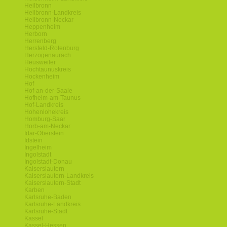
Heilbronn
Heilbronn-Landkreis
Heilbronn-Neckar
Heppenheim
Herborn
Herrenberg
Hersfeld-Rotenburg
Herzogenaurach
Heusweiler
Hochtaunuskreis
Hockenheim
Hof
Hof-an-der-Saale
Hofheim-am-Taunus
Hof-Landkreis
Hohenlohekreis
Homburg-Saar
Horb-am-Neckar
Idar-Oberstein
Idstein
Ingelheim
Ingolstadt
Ingolstadt-Donau
Kaiserslautern
Kaiserslautern-Landkreis
Kaiserslautern-Stadt
Karben
Karlsruhe-Baden
Karlsruhe-Landkreis
Karlsruhe-Stadt
Kassel
Kassel-Hessen