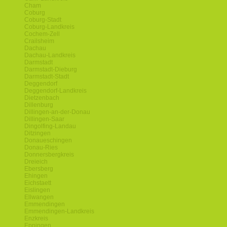
Cham
Coburg
Coburg-Stadt
Coburg-Landkreis
Cochem-Zell
Crailsheim
Dachau
Dachau-Landkreis
Darmstadt
Darmstadt-Dieburg
Darmstadt-Stadt
Deggendorf
Deggendorf-Landkreis
Dietzenbach
Dillenburg
Dillingen-an-der-Donau
Dillingen-Saar
Dingolfing-Landau
Ditzingen
Donaueschingen
Donau-Ries
Donnersbergkreis
Dreieich
Ebersberg
Ehingen
Eichstaett
Eislingen
Ellwangen
Emmendingen
Emmendingen-Landkreis
Enzkreis
Eppingen