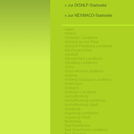
» zur DISNLP-Startseite
» zur NEXMACO-Startseite
Aalen
Achern
Ahrweiler-Landkreis
Aichach-an-der-Paar
Aichach-Friedberg-Landkreis
Alb-Donau-Kreis
Albstadt
Altenkirchen-Landkreis
Altoetting-Landkreis
Alzey
Alzey-Worms-Landkreis
Amberg
Amberg-Sulzbach-Landkreis
Andernach
Ansbach
Ansbach-Landkreis
Aschaffenburg
Aschaffenburg-Landkreis
Aschaffenburg-Stadt
Augsburg
Augsburg-Landkreis
Augsburg-Stadt
Backnang
Bad-Duerkheim
Bad-Duerkheim-Landkreis