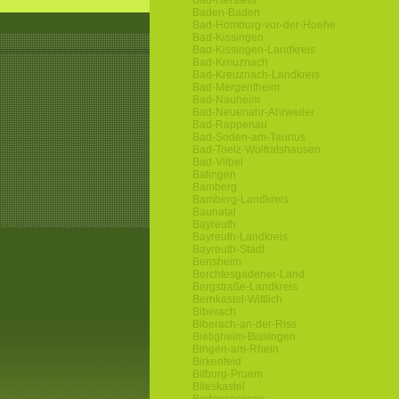
Bad-Hersfeld
Baden-Baden
Bad-Homburg-vor-der-Hoehe
Bad-Kissingen
Bad-Kissingen-Landkreis
Bad-Kreuznach
Bad-Kreuznach-Landkreis
Bad-Mergentheim
Bad-Nauheim
Bad-Neuenahr-Ahrweiler
Bad-Rappenau
Bad-Soden-am-Taunus
Bad-Toelz-Wolfratshausen
Bad-Vilbel
Balingen
Bamberg
Bamberg-Landkreis
Baunatal
Bayreuth
Bayreuth-Landkreis
Bayreuth-Stadt
Bensheim
Berchtesgadener-Land
Bergstraße-Landkreis
Bernkastel-Wittlich
Biberach
Biberach-an-der-Riss
Bietigheim-Bissingen
Bingen-am-Rhein
Birkenfeld
Bitburg-Pruem
Blieskastel