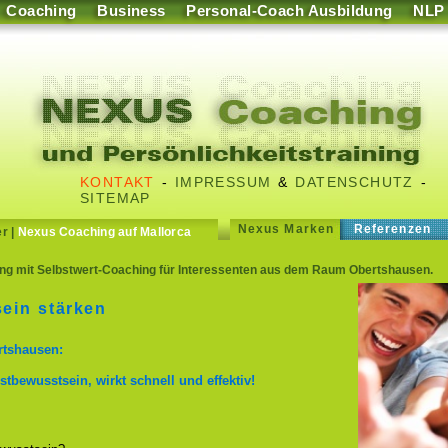
Coaching
Business
Personal-Coach Ausbildung
NLP
KONTAKT
-
IMPRESSUM
&
DATENSCHUTZ
-
SITEMAP
Nexus Marken
Referenzen
er
|
Nexus Coaching auf Mallorca
g mit Selbstwert-Coaching für Interessenten aus dem Raum Obertshausen.
ein stärken
rtshausen:
stbewusstsein, wirkt schnell und effektiv!