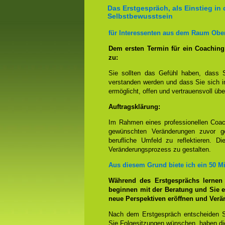
Das Erstgespräch, als Einstieg in 
Selbstbewusstsein
für Interessenten aus dem Raum Obe
Dem ersten Termin für ein Coachin
zu:
Sie sollten das Gefühl haben, dass 
verstanden werden und dass Sie sich i
ermöglicht, offen und vertrauensvoll übe
Auftragsklärung:
Im Rahmen eines professionellen Coac
gewünschten Veränderungen zuvor ge
berufliche Umfeld zu reflektieren. D
Veränderungsprozess zu gestalten.
Aus diesem Grund biete ich ein 50 M
Während des Erstgesprächs lernen
beginnen mit der Beratung und Sie e
neue Perspektiven eröffnen und Ver
Nach dem Erstgespräch entscheiden S
Sie Folgesitzungen wünschen, haben die