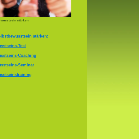
ewusstsein stärken
lbstbewusstsein stärken:
sstseins-Test
sstseins-Coaching
sstseins-Seminar
sstseinstraining