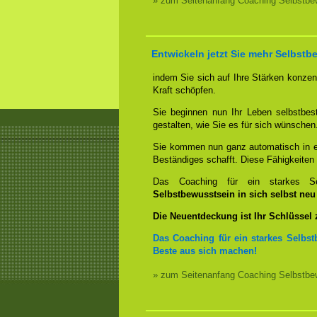
» zum Seitenanfang Coaching Selbstbew
Entwickeln jetzt Sie mehr Selbstb
indem Sie sich auf Ihre Stärken konzent
Kraft schöpfen.
Sie beginnen nun Ihr Leben selbstbes
gestalten, wie Sie es für sich wünschen
Sie kommen nun ganz automatisch in ei
Beständiges schafft. Diese Fähigkeite
Das Coaching für ein starkes Sel
Selbstbewusstsein in sich selbst ne
Die Neuentdeckung ist Ihr Schlüssel
Das Coaching für ein starkes Selbst
Beste aus sich machen!
» zum Seitenanfang Coaching Selbstbew