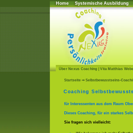
Home
Systemische Ausbildung
Über Nexus Coaching
|
Vita Matthias Web
Startseite
⇒ Selbstbewusstseins-Coachin
Coaching Selbstbewussts
für Interessenten aus dem Raum Obe
Dieses Coaching, für ein starkes Selb
Sie fragen sich vielleicht: