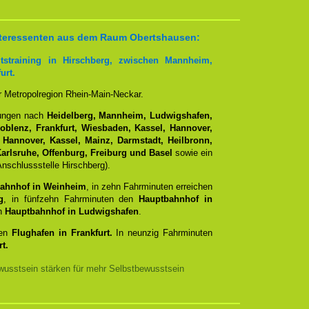
 Interessenten aus dem Raum Obertshausen:
tstraining in Hirschberg, zwischen Mannheim,
urt.
er Metropolregion Rhein-Main-Neckar.
dungen nach
Heidelberg, Mannheim, Ludwigshafen,
Koblenz, Frankfurt, Wiesbaden, Kassel, Hannover,
 Hannover, Kassel, Mainz, Darmstadt, Heilbronn,
arlsruhe, Offenburg, Freiburg und Basel
sowie ein
nschlussstelle Hirschberg).
ahnhof in Weinheim
, in zehn Fahrminuten erreichen
g
, in fünfzehn Fahrminuten den
Hauptbahnhof in
en
Hauptbahnhof in Ludwigshafen
.
den
Flughafen in Frankfurt.
In neunzig Fahrminuten
t.
usstsein stärken für mehr Selbstbewusstsein