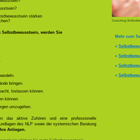
wusstsein?
usstsein?
lbstbewusstsein stärken
ichen?
Coaching Selbstb
s Selbstbewusstsein, werden Sie
Mehr zum Se
»
Selbstbewu
»
Selbstbewu
.
»
Selbstbewu
»
Selbstbewu
wandeln.
ände bringen.
 macht, loslassen können.
en können.
Sorgen umzugehen.
 das aktive Zuhören und eine professionelle
Grundlagen des NLP sowie der systemischen Beratung
Ihre Anliegen.