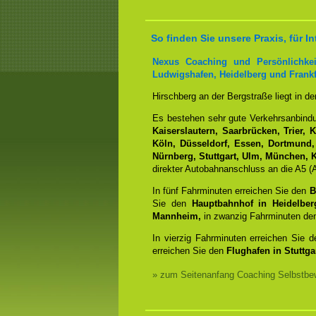
So finden Sie unsere Praxis, für
Nexus Coaching und Persönlichkei
Ludwigshafen, Heidelberg und Frankf
Hirschberg an der Bergstraße liegt in d
Es bestehen sehr gute Verkehrsanbin
Kaiserslautern, Saarbrücken, Trier, 
Köln, Düsseldorf, Essen, Dortmund,
Nürnberg, Stuttgart, Ulm, München, K
direkter Autobahnanschluss an die A5 (A
In fünf Fahrminuten erreichen Sie den
B
Sie den
Hauptbahnhof in Heidelber
Mannheim,
in zwanzig Fahrminuten d
In vierzig Fahrminuten erreichen Sie 
erreichen Sie den
Flughafen in Stuttgar
» zum Seitenanfang Coaching Selbstbew