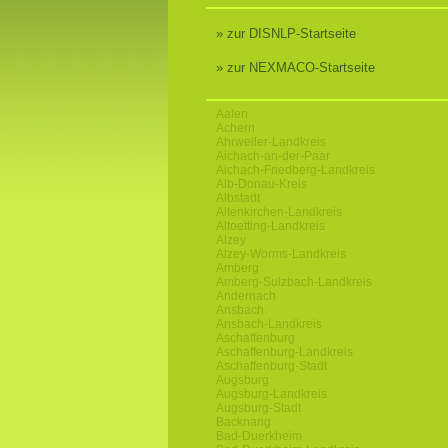
» zur DISNLP-Startseite
» zur NEXMACO-Startseite
Aalen
Achern
Ahrweiler-Landkreis
Aichach-an-der-Paar
Aichach-Friedberg-Landkreis
Alb-Donau-Kreis
Albstadt
Altenkirchen-Landkreis
Altoetting-Landkreis
Alzey
Alzey-Worms-Landkreis
Amberg
Amberg-Sulzbach-Landkreis
Andernach
Ansbach
Ansbach-Landkreis
Aschaffenburg
Aschaffenburg-Landkreis
Aschaffenburg-Stadt
Augsburg
Augsburg-Landkreis
Augsburg-Stadt
Backnang
Bad-Duerkheim