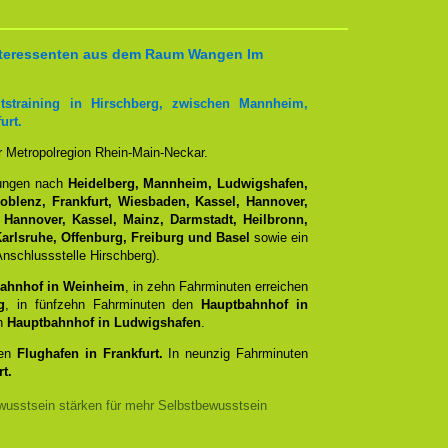
 Interessenten aus dem Raum Wangen Im
tstraining in Hirschberg, zwischen Mannheim,
urt.
er Metropolregion Rhein-Main-Neckar.
dungen nach
Heidelberg, Mannheim, Ludwigshafen,
Koblenz, Frankfurt, Wiesbaden, Kassel, Hannover,
 Hannover, Kassel, Mainz, Darmstadt, Heilbronn,
arlsruhe, Offenburg, Freiburg und Basel
sowie ein
nschlussstelle Hirschberg).
ahnhof in Weinheim
, in zehn Fahrminuten erreichen
g
, in fünfzehn Fahrminuten den
Hauptbahnhof in
en
Hauptbahnhof in Ludwigshafen
.
den
Flughafen in Frankfurt.
In neunzig Fahrminuten
t.
usstsein stärken für mehr Selbstbewusstsein