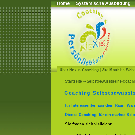
Home
Systemische Ausbildung
Über Nexus Coaching
|
Vita Matthias Web
Startseite
⇒ Selbstbewusstseins-Coachin
Coaching Selbstbewussts
für Interessenten aus dem Raum Wan
Dieses Coaching, für ein starkes Selb
Sie fragen sich vielleicht: