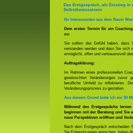
Das Erstgespräch, als Einstieg in 
Selbstbewusstsein
für Interessenten aus dem Raum Wan
Dem ersten Termin für ein Coachin
zu:
Sie sollten das Gefühl haben, dass 
verstanden werden und dass Sie sich i
ermöglicht, offen und vertrauensvoll übe
Auftragsklärung:
Im Rahmen eines professionellen Coac
gewünschten Veränderungen zuvor ge
berufliche Umfeld zu reflektieren. D
Veränderungsprozess zu gestalten.
Aus diesem Grund biete ich ein 50 M
Während des Erstgesprächs lernen
beginnen mit der Beratung und Sie e
neue Perspektiven eröffnen und Ver
Nach dem Erstgespräch entscheiden S
Sie Folgesitzungen wünschen, haben die