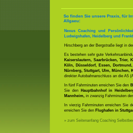
So finden Sie unsere Praxis, für
Allgaeu:
Nexus Coaching und Persönlichkei
Ludwigshafen, Heidelberg und Frankf
Hirschberg an der Bergstraße liegt in d
Es bestehen sehr gute Verkehrsanbin
Kaiserslautern, Saarbrücken, Trier, 
Köln, Düsseldorf, Essen, Dortmund,
Nürnberg, Stuttgart, Ulm, München, K
direkter Autobahnanschluss an die A5 (A
In fünf Fahrminuten erreichen Sie den
B
Sie den
Hauptbahnhof in Heidelber
Mannheim,
in zwanzig Fahrminuten d
In vierzig Fahrminuten erreichen Sie 
erreichen Sie den
Flughafen in Stuttgar
» zum Seitenanfang Coaching Selbstbew