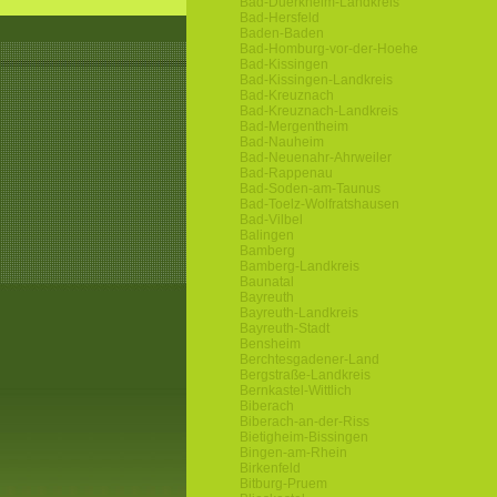
Bad-Duerkheim-Landkreis
Bad-Hersfeld
Baden-Baden
Bad-Homburg-vor-der-Hoehe
Bad-Kissingen
Bad-Kissingen-Landkreis
Bad-Kreuznach
Bad-Kreuznach-Landkreis
Bad-Mergentheim
Bad-Nauheim
Bad-Neuenahr-Ahrweiler
Bad-Rappenau
Bad-Soden-am-Taunus
Bad-Toelz-Wolfratshausen
Bad-Vilbel
Balingen
Bamberg
Bamberg-Landkreis
Baunatal
Bayreuth
Bayreuth-Landkreis
Bayreuth-Stadt
Bensheim
Berchtesgadener-Land
Bergstraße-Landkreis
Bernkastel-Wittlich
Biberach
Biberach-an-der-Riss
Bietigheim-Bissingen
Bingen-am-Rhein
Birkenfeld
Bitburg-Pruem