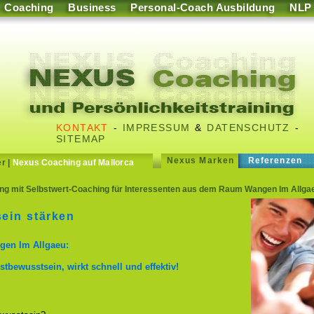
Coaching
Business
Personal-Coach Ausbildung
NLP
KONTAKT
-
IMPRESSUM
&
DATENSCHUTZ
-
SITEMAP
Nexus Marken
Referenzen
er
|
Nexus Coaching auf Mallorca
g mit Selbstwert-Coaching für Interessenten aus dem Raum Wangen Im Allga
ein stärken
gen Im Allgaeu:
stbewusstsein, wirkt schnell und effektiv!