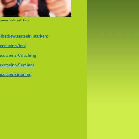
ewusstsein stärken
lbstbewusstsein stärken:
sstseins-Test
sstseins-Coaching
sstseins-Seminar
sstseinstraining