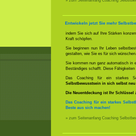
» zum Seitenanfang Coaching Selbstbew
Entwickeln jetzt Sie mehr Selbstb
indem Sie sich auf Ihre Stärken konzent
Kraft schöpfen.
Sie beginnen nun Ihr Leben selbstbes
gestalten, wie Sie es für sich wünschen
Sie kommen nun ganz automatisch in ei
Beständiges schafft. Diese Fähigkeite
Das Coaching für ein starkes Sel
Selbstbewusstsein in sich selbst ne
Die Neuentdeckung ist Ihr Schlüssel
Das Coaching für ein starkes Selbst
Beste aus sich machen!
» zum Seitenanfang Coaching Selbstbew