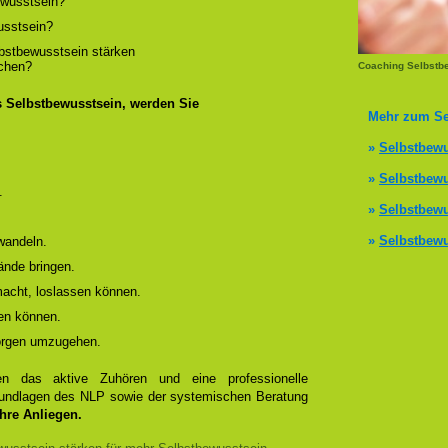
wusstsein?
usstsein?
lbstbewusstsein stärken
ichen?
Coaching Selbstb
s Selbstbewusstsein, werden Sie
Mehr zum Se
»
Selbstbewu
»
Selbstbewu
.
»
Selbstbewu
»
Selbstbewu
wandeln.
ände bringen.
 macht, loslassen können.
en können.
Sorgen umzugehen.
 das aktive Zuhören und eine professionelle
Grundlagen des NLP sowie der systemischen Beratung
Ihre Anliegen.