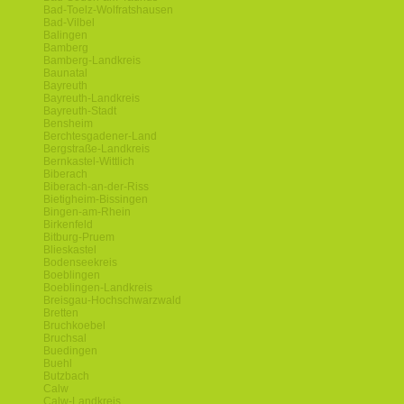
Bad-Toelz-Wolfratshausen
Bad-Vilbel
Balingen
Bamberg
Bamberg-Landkreis
Baunatal
Bayreuth
Bayreuth-Landkreis
Bayreuth-Stadt
Bensheim
Berchtesgadener-Land
Bergstraße-Landkreis
Bernkastel-Wittlich
Biberach
Biberach-an-der-Riss
Bietigheim-Bissingen
Bingen-am-Rhein
Birkenfeld
Bitburg-Pruem
Blieskastel
Bodenseekreis
Boeblingen
Boeblingen-Landkreis
Breisgau-Hochschwarzwald
Bretten
Bruchkoebel
Bruchsal
Buedingen
Buehl
Butzbach
Calw
Calw-Landkreis