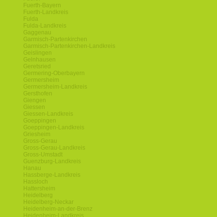
Fuerth-Bayern
Fuerth-Landkreis
Fulda
Fulda-Landkreis
Gaggenau
Garmisch-Partenkirchen
Garmisch-Partenkirchen-Landkreis
Geislingen
Gelnhausen
Geretsried
Germering-Oberbayern
Germersheim
Germersheim-Landkreis
Gersthofen
Giengen
Giessen
Giessen-Landkreis
Goeppingen
Goeppingen-Landkreis
Griesheim
Gross-Gerau
Gross-Gerau-Landkreis
Gross-Umstadt
Guenzburg-Landkreis
Hanau
Hassberge-Landkreis
Hassloch
Hattersheim
Heidelberg
Heidelberg-Neckar
Heidenheim-an-der-Brenz
Heidenheim-Landkreis