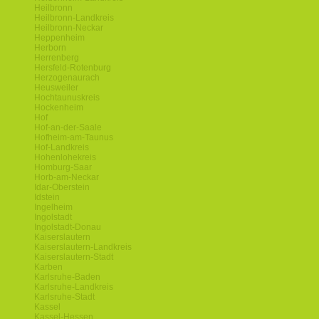
Heilbronn
Heilbronn-Landkreis
Heilbronn-Neckar
Heppenheim
Herborn
Herrenberg
Hersfeld-Rotenburg
Herzogenaurach
Heusweiler
Hochtaunuskreis
Hockenheim
Hof
Hof-an-der-Saale
Hofheim-am-Taunus
Hof-Landkreis
Hohenlohekreis
Homburg-Saar
Horb-am-Neckar
Idar-Oberstein
Idstein
Ingelheim
Ingolstadt
Ingolstadt-Donau
Kaiserslautern
Kaiserslautern-Landkreis
Kaiserslautern-Stadt
Karben
Karlsruhe-Baden
Karlsruhe-Landkreis
Karlsruhe-Stadt
Kassel
Kassel-Hessen