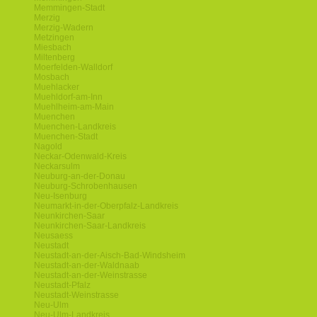
Memmingen-Stadt
Merzig
Merzig-Wadern
Metzingen
Miesbach
Miltenberg
Moerfelden-Walldorf
Mosbach
Muehlacker
Muehldorf-am-Inn
Muehlheim-am-Main
Muenchen
Muenchen-Landkreis
Muenchen-Stadt
Nagold
Neckar-Odenwald-Kreis
Neckarsulm
Neuburg-an-der-Donau
Neuburg-Schrobenhausen
Neu-Isenburg
Neumarkt-in-der-Oberpfalz-Landkreis
Neunkirchen-Saar
Neunkirchen-Saar-Landkreis
Neusaess
Neustadt
Neustadt-an-der-Aisch-Bad-Windsheim
Neustadt-an-der-Waldnaab
Neustadt-an-der-Weinstrasse
Neustadt-Pfalz
Neustadt-Weinstrasse
Neu-Ulm
Neu-Ulm-Landkreis