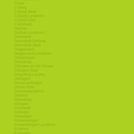
Cham
Coburg
Coburg-Stadt
Coburg-Landkreis
Cochem-Zell
Crailsheim
Dachau
Dachau-Landkreis
Darmstadt
Darmstadt-Dieburg
Darmstadt-Stadt
Deggendorf
Deggendorf-Landkreis
Dietzenbach
Dillenburg
Dillingen-an-der-Donau
Dillingen-Saar
Dingolfing-Landau
Ditzingen
Donaueschingen
Donau-Ries
Donnersbergkreis
Dreieich
Ebersberg
Ehingen
Eichstaett
Eislingen
Ellwangen
Emmendingen
Emmendingen-Landkreis
Enzkreis
Eppingen