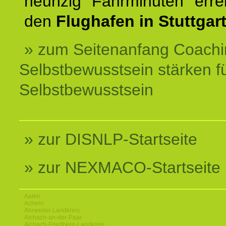
neunzig Fahrminuten erre
den
Flughafen in Stuttgart
» zum Seitenanfang Coachi
Selbstbewusstsein stärken f
Selbstbewusstsein
» zur DISNLP-Startseite
» zur NEXMACO-Startseite
Aalen
Achern
Ahrweiler-Landkreis
Aichach-an-der-Paar
Aichach-Friedberg-Landkreis