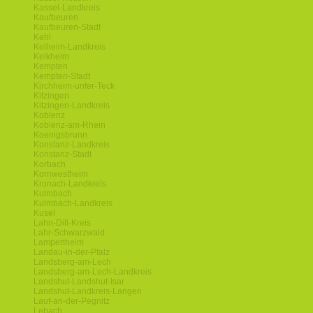
Kassel-Landkreis
Kaufbeuren
Kaufbeuren-Stadt
Kehl
Kelheim-Landkreis
Kelkheim
Kempten
Kempten-Stadt
Kirchheim-unter-Teck
Kitzingen
Kitzingen-Landkreis
Koblenz
Koblenz-am-Rhein
Koenigsbrunn
Konstanz-Landkreis
Konstanz-Stadt
Korbach
Kornwestheim
Kronach-Landkreis
Kulmbach
Kulmbach-Landkreis
Kusel
Lahn-Dill-Kreis
Lahr-Schwarzwald
Lampertheim
Landau-in-der-Pfalz
Landsberg-am-Lech
Landsberg-am-Lech-Landkreis
Landshut-Landshut-Isar
Landshut-Landkreis-Langen
Lauf-an-der-Pegnitz
Lebach