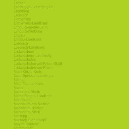
Leimen
Leinfelden-Echterdingen
Leonberg
Leutkirch
Lichtenfels
Lichtenfels-Landkreis
Limburg-an-der-Lahn
Limburg-Weilburg
Lindau
Lindau-Landkreis
Loerrach
Loerrach-Landkreis
Ludwigsburg
Ludwigsburg-Landkreis
Ludwigshafen
Ludwigshafen-am-Rhein-Stadt
Ludwigshafen-am-Rhein
Main-Kinzig-Kreis
Main-Spessart-Landkreis
Maintal
Main-Taunus-Kreis
Mainz
Mainz-am-Rhein
Mainz-Bingen-Landkreis
Mannheim
Mannheim-am-Neckar
Mannheim-Neckar
Mannheim-Stadt
Marburg
Marburg-Biedenkopf
Mayen-Koblenz
Memmingen