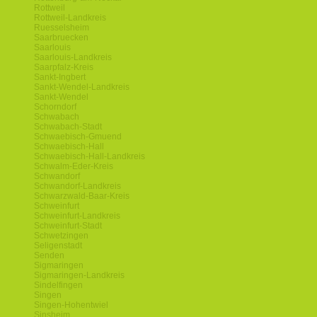
Rottweil
Rottweil-Landkreis
Ruesselsheim
Saarbruecken
Saarlouis
Saarlouis-Landkreis
Saarpfalz-Kreis
Sankt-Ingbert
Sankt-Wendel-Landkreis
Sankt-Wendel
Schorndorf
Schwabach
Schwabach-Stadt
Schwaebisch-Gmuend
Schwaebisch-Hall
Schwaebisch-Hall-Landkreis
Schwalm-Eder-Kreis
Schwandorf
Schwandorf-Landkreis
Schwarzwald-Baar-Kreis
Schweinfurt
Schweinfurt-Landkreis
Schweinfurt-Stadt
Schwetzingen
Seligenstadt
Senden
Sigmaringen
Sigmaringen-Landkreis
Sindelfingen
Singen
Singen-Hohentwiel
Sinsheim