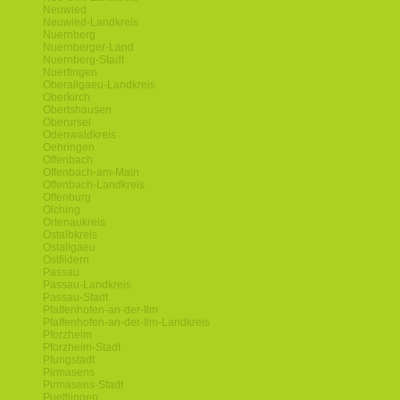
Neuwied
Neuwied-Landkreis
Nuernberg
Nuernberger-Land
Nuernberg-Stadt
Nuertingen
Oberallgaeu-Landkreis
Oberkirch
Obertshausen
Oberursel
Odenwaldkreis
Oehringen
Offenbach
Offenbach-am-Main
Offenbach-Landkreis
Offenburg
Olching
Ortenaukreis
Ostalbkreis
Ostallgaeu
Ostfildern
Passau
Passau-Landkreis
Passau-Stadt
Pfaffenhofen-an-der-Ilm
Pfaffenhofen-an-der-Ilm-Landkreis
Pforzheim
Pforzheim-Stadt
Pfungstadt
Pirmasens
Pirmasens-Stadt
Puettlingen