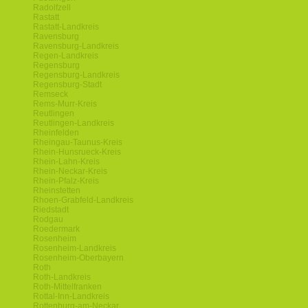
Radolfzell
Rastatt
Rastatt-Landkreis
Ravensburg
Ravensburg-Landkreis
Regen-Landkreis
Regensburg
Regensburg-Landkreis
Regensburg-Stadt
Remseck
Rems-Murr-Kreis
Reutlingen
Reutlingen-Landkreis
Rheinfelden
Rheingau-Taunus-Kreis
Rhein-Hunsrueck-Kreis
Rhein-Lahn-Kreis
Rhein-Neckar-Kreis
Rhein-Pfalz-Kreis
Rheinstetten
Rhoen-Grabfeld-Landkreis
Riedstadt
Rodgau
Roedermark
Rosenheim
Rosenheim-Landkreis
Rosenheim-Oberbayern
Roth
Roth-Landkreis
Roth-Mittelfranken
Rottal-Inn-Landkreis
Rottenburg-am-Neckar