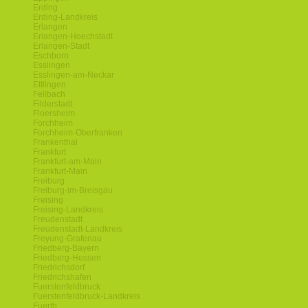
Erding
Erding-Landkreis
Erlangen
Erlangen-Hoechstadt
Erlangen-Stadt
Eschborn
Esslingen
Esslingen-am-Neckar
Ettlingen
Fellbach
Filderstadt
Floersheim
Forchheim
Forchheim-Oberfranken
Frankenthal
Frankfurt
Frankfurt-am-Main
Frankfurt-Main
Freiburg
Freiburg-im-Breisgau
Freising
Freising-Landkreis
Freudenstadt
Freudenstadt-Landkreis
Freyung-Grafenau
Friedberg-Bayern
Friedberg-Hessen
Friedrichsdorf
Friedrichshafen
Fuerstenfeldbruck
Fuerstenfeldbruck-Landkreis
Fuerth