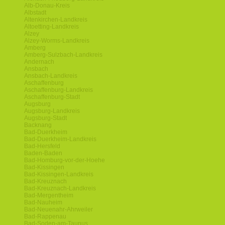
Alb-Donau-Kreis
Albstadt
Altenkirchen-Landkreis
Altoetting-Landkreis
Alzey
Alzey-Worms-Landkreis
Amberg
Amberg-Sulzbach-Landkreis
Andernach
Ansbach
Ansbach-Landkreis
Aschaffenburg
Aschaffenburg-Landkreis
Aschaffenburg-Stadt
Augsburg
Augsburg-Landkreis
Augsburg-Stadt
Backnang
Bad-Duerkheim
Bad-Duerkheim-Landkreis
Bad-Hersfeld
Baden-Baden
Bad-Homburg-vor-der-Hoehe
Bad-Kissingen
Bad-Kissingen-Landkreis
Bad-Kreuznach
Bad-Kreuznach-Landkreis
Bad-Mergentheim
Bad-Nauheim
Bad-Neuenahr-Ahrweiler
Bad-Rappenau
Bad-Soden-am-Taunus