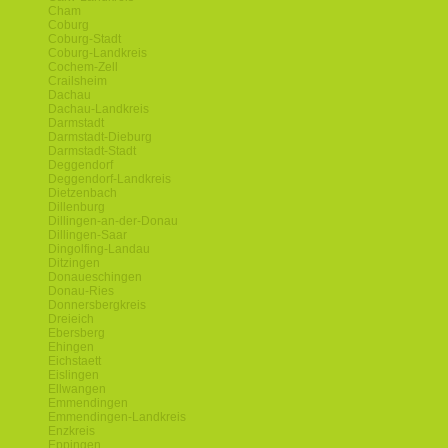
Cham
Coburg
Coburg-Stadt
Coburg-Landkreis
Cochem-Zell
Crailsheim
Dachau
Dachau-Landkreis
Darmstadt
Darmstadt-Dieburg
Darmstadt-Stadt
Deggendorf
Deggendorf-Landkreis
Dietzenbach
Dillenburg
Dillingen-an-der-Donau
Dillingen-Saar
Dingolfing-Landau
Ditzingen
Donaueschingen
Donau-Ries
Donnersbergkreis
Dreieich
Ebersberg
Ehingen
Eichstaett
Eislingen
Ellwangen
Emmendingen
Emmendingen-Landkreis
Enzkreis
Eppingen