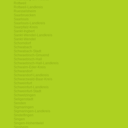
Rottweil
Rottweil-Landkreis
Ruesselsheim
Saarbruecken
Saarlouis
Saarlouis-Landkreis
Saarpfalz-Kreis
Sankt-Ingbert
Sankt-Wendel-Landkreis
Sankt-Wendel
Schorndorf
Schwabach
Schwabach-Stadt
Schwaebisch-Gmuend
Schwaebisch-Hall
Schwaebisch-Hall-Landkreis
Schwalm-Eder-Kreis
Schwandorf
Schwandorf-Landkreis
Schwarzwald-Baar-Kreis
Schweinfurt
Schweinfurt-Landkreis
Schweinfurt-Stadt
Schwetzingen
Seligenstadt
Senden
Sigmaringen
Sigmaringen-Landkreis
Sindelfingen
Singen
Singen-Hohentwiel
Sinsheim