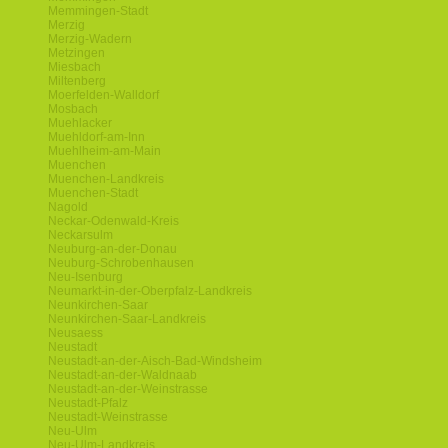
Memmingen-Stadt
Merzig
Merzig-Wadern
Metzingen
Miesbach
Miltenberg
Moerfelden-Walldorf
Mosbach
Muehlacker
Muehldorf-am-Inn
Muehlheim-am-Main
Muenchen
Muenchen-Landkreis
Muenchen-Stadt
Nagold
Neckar-Odenwald-Kreis
Neckarsulm
Neuburg-an-der-Donau
Neuburg-Schrobenhausen
Neu-Isenburg
Neumarkt-in-der-Oberpfalz-Landkreis
Neunkirchen-Saar
Neunkirchen-Saar-Landkreis
Neusaess
Neustadt
Neustadt-an-der-Aisch-Bad-Windsheim
Neustadt-an-der-Waldnaab
Neustadt-an-der-Weinstrasse
Neustadt-Pfalz
Neustadt-Weinstrasse
Neu-Ulm
Neu-Ulm-Landkreis