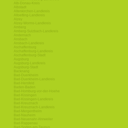
Alb-Donau-Kreis
Albstadt
Altenkirchen-Landkreis
Altoetting-Landkreis
Alzey
Alzey-Worms-Landkreis
Amberg
Amberg-Sulzbach-Landkreis
Andernach
Ansbach
Ansbach-Landkreis
Aschaffenburg
Aschaffenburg-Landkreis
Aschaffenburg-Stadt
Augsburg
Augsburg-Landkreis
Augsburg-Stadt
Backnang
Bad-Duerkheim
Bad-Duerkheim-Landkreis
Bad-Hersfeld
Baden-Baden
Bad-Homburg-vor-der-Hoehe
Bad-Kissingen
Bad-Kissingen-Landkreis
Bad-Kreuznach
Bad-Kreuznach-Landkreis
Bad-Mergentheim
Bad-Nauheim
Bad-Neuenahr-Ahrweiler
Bad-Rappenau
Bad-Soden-am-Taunus