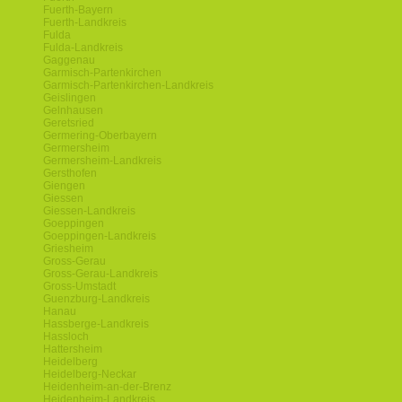
Fuerth-Bayern
Fuerth-Landkreis
Fulda
Fulda-Landkreis
Gaggenau
Garmisch-Partenkirchen
Garmisch-Partenkirchen-Landkreis
Geislingen
Gelnhausen
Geretsried
Germering-Oberbayern
Germersheim
Germersheim-Landkreis
Gersthofen
Giengen
Giessen
Giessen-Landkreis
Goeppingen
Goeppingen-Landkreis
Griesheim
Gross-Gerau
Gross-Gerau-Landkreis
Gross-Umstadt
Guenzburg-Landkreis
Hanau
Hassberge-Landkreis
Hassloch
Hattersheim
Heidelberg
Heidelberg-Neckar
Heidenheim-an-der-Brenz
Heidenheim-Landkreis