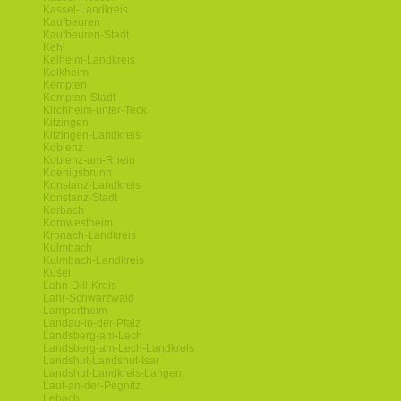
Kassel-Landkreis
Kaufbeuren
Kaufbeuren-Stadt
Kehl
Kelheim-Landkreis
Kelkheim
Kempten
Kempten-Stadt
Kirchheim-unter-Teck
Kitzingen
Kitzingen-Landkreis
Koblenz
Koblenz-am-Rhein
Koenigsbrunn
Konstanz-Landkreis
Konstanz-Stadt
Korbach
Kornwestheim
Kronach-Landkreis
Kulmbach
Kulmbach-Landkreis
Kusel
Lahn-Dill-Kreis
Lahr-Schwarzwald
Lampertheim
Landau-in-der-Pfalz
Landsberg-am-Lech
Landsberg-am-Lech-Landkreis
Landshut-Landshut-Isar
Landshut-Landkreis-Langen
Lauf-an-der-Pegnitz
Lebach