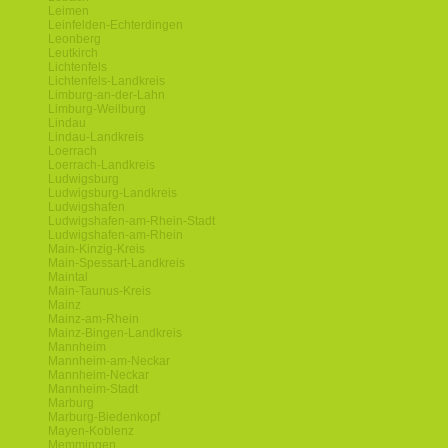
Leimen
Leinfelden-Echterdingen
Leonberg
Leutkirch
Lichtenfels
Lichtenfels-Landkreis
Limburg-an-der-Lahn
Limburg-Weilburg
Lindau
Lindau-Landkreis
Loerrach
Loerrach-Landkreis
Ludwigsburg
Ludwigsburg-Landkreis
Ludwigshafen
Ludwigshafen-am-Rhein-Stadt
Ludwigshafen-am-Rhein
Main-Kinzig-Kreis
Main-Spessart-Landkreis
Maintal
Main-Taunus-Kreis
Mainz
Mainz-am-Rhein
Mainz-Bingen-Landkreis
Mannheim
Mannheim-am-Neckar
Mannheim-Neckar
Mannheim-Stadt
Marburg
Marburg-Biedenkopf
Mayen-Koblenz
Memmingen