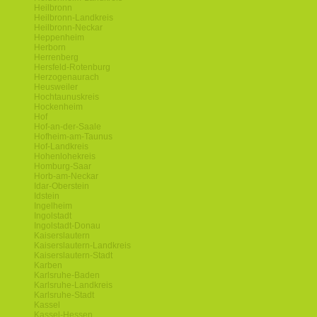
Heilbronn
Heilbronn-Landkreis
Heilbronn-Neckar
Heppenheim
Herborn
Herrenberg
Hersfeld-Rotenburg
Herzogenaurach
Heusweiler
Hochtaunuskreis
Hockenheim
Hof
Hof-an-der-Saale
Hofheim-am-Taunus
Hof-Landkreis
Hohenlohekreis
Homburg-Saar
Horb-am-Neckar
Idar-Oberstein
Idstein
Ingelheim
Ingolstadt
Ingolstadt-Donau
Kaiserslautern
Kaiserslautern-Landkreis
Kaiserslautern-Stadt
Karben
Karlsruhe-Baden
Karlsruhe-Landkreis
Karlsruhe-Stadt
Kassel
Kassel-Hessen