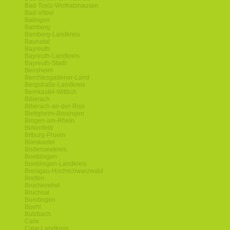
Bad-Toelz-Wolfratshausen
Bad-Vilbel
Balingen
Bamberg
Bamberg-Landkreis
Baunatal
Bayreuth
Bayreuth-Landkreis
Bayreuth-Stadt
Bensheim
Berchtesgadener-Land
Bergstraße-Landkreis
Bernkastel-Wittlich
Biberach
Biberach-an-der-Riss
Bietigheim-Bissingen
Bingen-am-Rhein
Birkenfeld
Bitburg-Pruem
Blieskastel
Bodenseekreis
Boeblingen
Boeblingen-Landkreis
Breisgau-Hochschwarzwald
Bretten
Bruchkoebel
Bruchsal
Buedingen
Buehl
Butzbach
Calw
Calw-Landkreis