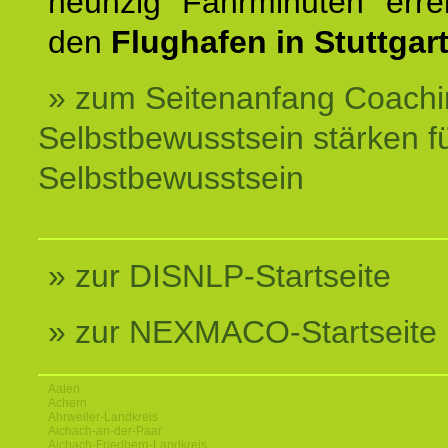
neunzig Fahrminuten erre
den
Flughafen in Stuttgart
» zum Seitenanfang Coachi
Selbstbewusstsein stärken f
Selbstbewusstsein
» zur DISNLP-Startseite
» zur NEXMACO-Startseite
Aalen
Achern
Ahrweiler-Landkreis
Aichach-an-der-Paar
Aichach-Friedberg-Landkreis