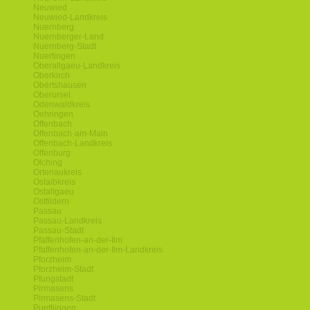
Neuwied
Neuwied-Landkreis
Nuernberg
Nuernberger-Land
Nuernberg-Stadt
Nuertingen
Oberallgaeu-Landkreis
Oberkirch
Obertshausen
Oberursel
Odenwaldkreis
Oehringen
Offenbach
Offenbach-am-Main
Offenbach-Landkreis
Offenburg
Olching
Ortenaukreis
Ostalbkreis
Ostallgaeu
Ostfildern
Passau
Passau-Landkreis
Passau-Stadt
Pfaffenhofen-an-der-Ilm
Pfaffenhofen-an-der-Ilm-Landkreis
Pforzheim
Pforzheim-Stadt
Pfungstadt
Pirmasens
Pirmasens-Stadt
Puettlingen