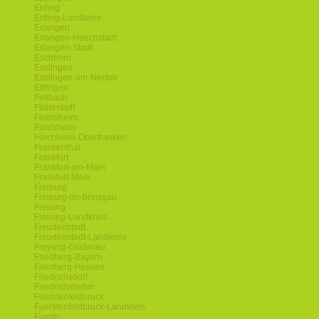
Erding
Erding-Landkreis
Erlangen
Erlangen-Hoechstadt
Erlangen-Stadt
Eschborn
Esslingen
Esslingen-am-Neckar
Ettlingen
Fellbach
Filderstadt
Floersheim
Forchheim
Forchheim-Oberfranken
Frankenthal
Frankfurt
Frankfurt-am-Main
Frankfurt-Main
Freiburg
Freiburg-im-Breisgau
Freising
Freising-Landkreis
Freudenstadt
Freudenstadt-Landkreis
Freyung-Grafenau
Friedberg-Bayern
Friedberg-Hessen
Friedrichsdorf
Friedrichshafen
Fuerstenfeldbruck
Fuerstenfeldbruck-Landkreis
Fuerth