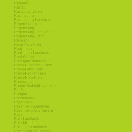
Radolfzell
Rastatt
Rastatt-Landkreis
Ravensburg
Ravensburg-Landkreis
Regen-Landkreis
Regensburg
Regensburg-Landkreis
Regensburg-Stadt
Remseck
Rems-Murr-Kreis
Reutlingen
Reutlingen-Landkreis
Rheinfelden
Rheingau-Taunus-Kreis
Rhein-Hunsrueck-Kreis
Rhein-Lahn-Kreis
Rhein-Neckar-Kreis
Rhein-Pfalz-Kreis
Rheinstetten
Rhoen-Grabfeld-Landkreis
Riedstadt
Rodgau
Roedermark
Rosenheim
Rosenheim-Landkreis
Rosenheim-Oberbayern
Roth
Roth-Landkreis
Roth-Mittelfranken
Rottal-Inn-Landkreis
Rottenburg-am-Neckar