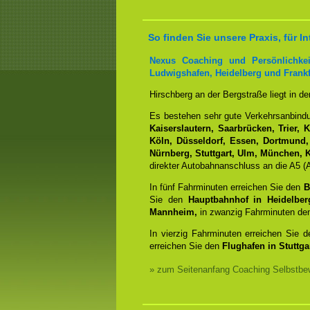
So finden Sie unsere Praxis, für
Nexus Coaching und Persönlichkei
Ludwigshafen, Heidelberg und Frankf
Hirschberg an der Bergstraße liegt in d
Es bestehen sehr gute Verkehrsanbin
Kaiserslautern, Saarbrücken, Trier, 
Köln, Düsseldorf, Essen, Dortmund,
Nürnberg, Stuttgart, Ulm, München, K
direkter Autobahnanschluss an die A5 (A
In fünf Fahrminuten erreichen Sie den
B
Sie den
Hauptbahnhof in Heidelber
Mannheim,
in zwanzig Fahrminuten d
In vierzig Fahrminuten erreichen Sie 
erreichen Sie den
Flughafen in Stuttgar
» zum Seitenanfang Coaching Selbstbew