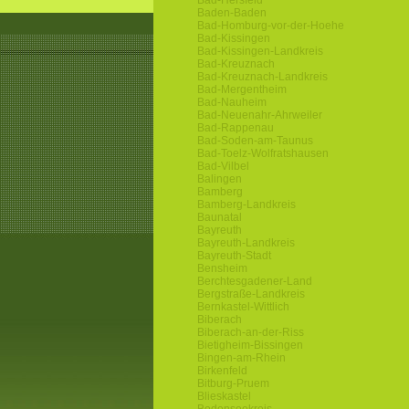
Bad-Hersfeld
Baden-Baden
Bad-Homburg-vor-der-Hoehe
Bad-Kissingen
Bad-Kissingen-Landkreis
Bad-Kreuznach
Bad-Kreuznach-Landkreis
Bad-Mergentheim
Bad-Nauheim
Bad-Neuenahr-Ahrweiler
Bad-Rappenau
Bad-Soden-am-Taunus
Bad-Toelz-Wolfratshausen
Bad-Vilbel
Balingen
Bamberg
Bamberg-Landkreis
Baunatal
Bayreuth
Bayreuth-Landkreis
Bayreuth-Stadt
Bensheim
Berchtesgadener-Land
Bergstraße-Landkreis
Bernkastel-Wittlich
Biberach
Biberach-an-der-Riss
Bietigheim-Bissingen
Bingen-am-Rhein
Birkenfeld
Bitburg-Pruem
Blieskastel