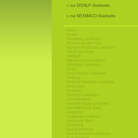
» zur DISNLP-Startseite
» zur NEXMACO-Startseite
Aalen
Achern
Ahrweiler-Landkreis
Aichach-an-der-Paar
Aichach-Friedberg-Landkreis
Alb-Donau-Kreis
Albstadt
Altenkirchen-Landkreis
Altoetting-Landkreis
Alzey
Alzey-Worms-Landkreis
Amberg
Amberg-Sulzbach-Landkreis
Andernach
Ansbach
Ansbach-Landkreis
Aschaffenburg
Aschaffenburg-Landkreis
Aschaffenburg-Stadt
Augsburg
Augsburg-Landkreis
Augsburg-Stadt
Backnang
Bad-Duerkheim
Bad-Duerkheim-Landkreis