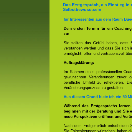
Das Erstgespräch, als Einstieg in 
Selbstbewusstsein
für Interessenten aus dem Raum Bue
Dem ersten Termin für ein Coachin
zu:
Sie sollten das Gefühl haben, dass 
verstanden werden und dass Sie sich i
ermöglicht, offen und vertrauensvoll übe
Auftragsklärung:
Im Rahmen eines professionellen Coac
gewünschten Veränderungen zuvor ge
berufliche Umfeld zu reflektieren. D
Veränderungsprozess zu gestalten.
Aus diesem Grund biete ich ein 50 M
Während des Erstgesprächs lernen
beginnen mit der Beratung und Sie e
neue Perspektiven eröffnen und Ver
Nach dem Erstgespräch entscheiden S
Sie Folgesitzungen wünschen, haben die