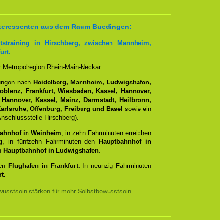
 Interessenten aus dem Raum Buedingen:
tstraining in Hirschberg, zwischen Mannheim,
urt.
er Metropolregion Rhein-Main-Neckar.
dungen nach
Heidelberg, Mannheim, Ludwigshafen,
Koblenz, Frankfurt, Wiesbaden, Kassel, Hannover,
 Hannover, Kassel, Mainz, Darmstadt, Heilbronn,
arlsruhe, Offenburg, Freiburg und Basel
sowie ein
nschlussstelle Hirschberg).
ahnhof in Weinheim
, in zehn Fahrminuten erreichen
g
, in fünfzehn Fahrminuten den
Hauptbahnhof in
en
Hauptbahnhof in Ludwigshafen
.
den
Flughafen in Frankfurt.
In neunzig Fahrminuten
t.
usstsein stärken für mehr Selbstbewusstsein