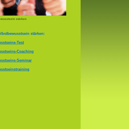
ewusstsein stärken
lbstbewusstsein stärken:
sstseins-Test
sstseins-Coaching
sstseins-Seminar
sstseinstraining