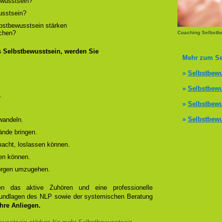
wusstsein?
usstsein?
lbstbewusstsein stärken
ichen?
Coaching Selbstb
s Selbstbewusstsein, werden Sie
Mehr zum Se
»
Selbstbewu
»
Selbstbewu
.
»
Selbstbewu
»
Selbstbewu
wandeln.
ände bringen.
 macht, loslassen können.
en können.
Sorgen umzugehen.
 das aktive Zuhören und eine professionelle
Grundlagen des NLP sowie der systemischen Beratung
Ihre Anliegen.