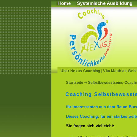
Home
Systemische Ausbildung
Über Nexus Coaching
|
Vita Matthias Web
Startseite
⇒ Selbstbewusstseins-Coachin
Coaching Selbstbewussts
für Interessenten aus dem Raum Bue
Dieses Coaching, für ein starkes Selb
Sie fragen sich vielleicht: