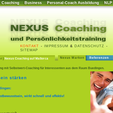
Coaching
Business
Personal-Coach Ausbildung
NLP
KONTAKT
-
IMPRESSUM
&
DATENSCHUTZ
-
SITEMAP
Nexus Marken
Referenzen
er
|
Nexus Coaching auf Mallorca
g mit Selbstwert-Coaching für Interessenten aus dem Raum Buedingen.
ein stärken
dingen:
stbewusstsein, wirkt schnell und effektiv!