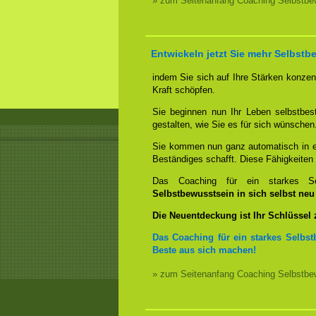
» zum Seitenanfang Coaching Selbstbew
Entwickeln jetzt Sie mehr Selbstb
indem Sie sich auf Ihre Stärken konzent
Kraft schöpfen.
Sie beginnen nun Ihr Leben selbstbes
gestalten, wie Sie es für sich wünschen
Sie kommen nun ganz automatisch in ei
Beständiges schafft. Diese Fähigkeite
Das Coaching für ein starkes Sel
Selbstbewusstsein in sich selbst ne
Die Neuentdeckung ist Ihr Schlüssel
Das Coaching für ein starkes Selbst
Beste aus sich machen!
» zum Seitenanfang Coaching Selbstbew