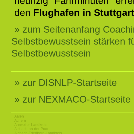
neunzig Fahrminuten erre
den
Flughafen in Stuttgart
» zum Seitenanfang Coachi
Selbstbewusstsein stärken f
Selbstbewusstsein
» zur DISNLP-Startseite
» zur NEXMACO-Startseite
Aalen
Achern
Ahrweiler-Landkreis
Aichach-an-der-Paar
Aichach-Friedberg-Landkreis