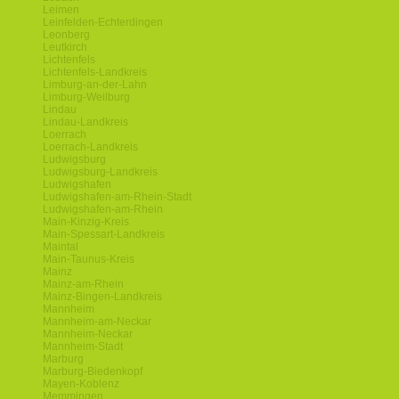
Leimen
Leinfelden-Echterdingen
Leonberg
Leutkirch
Lichtenfels
Lichtenfels-Landkreis
Limburg-an-der-Lahn
Limburg-Weilburg
Lindau
Lindau-Landkreis
Loerrach
Loerrach-Landkreis
Ludwigsburg
Ludwigsburg-Landkreis
Ludwigshafen
Ludwigshafen-am-Rhein-Stadt
Ludwigshafen-am-Rhein
Main-Kinzig-Kreis
Main-Spessart-Landkreis
Maintal
Main-Taunus-Kreis
Mainz
Mainz-am-Rhein
Mainz-Bingen-Landkreis
Mannheim
Mannheim-am-Neckar
Mannheim-Neckar
Mannheim-Stadt
Marburg
Marburg-Biedenkopf
Mayen-Koblenz
Memmingen