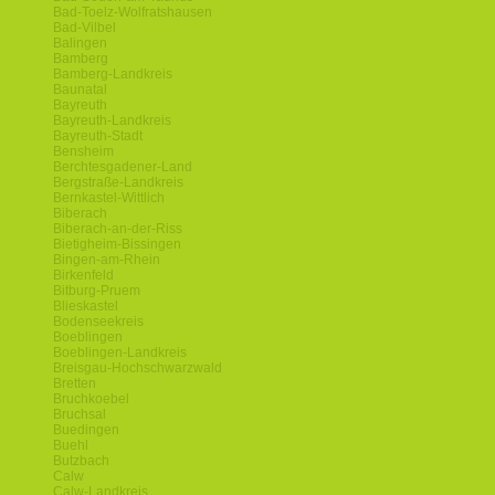
Bad-Toelz-Wolfratshausen
Bad-Vilbel
Balingen
Bamberg
Bamberg-Landkreis
Baunatal
Bayreuth
Bayreuth-Landkreis
Bayreuth-Stadt
Bensheim
Berchtesgadener-Land
Bergstraße-Landkreis
Bernkastel-Wittlich
Biberach
Biberach-an-der-Riss
Bietigheim-Bissingen
Bingen-am-Rhein
Birkenfeld
Bitburg-Pruem
Blieskastel
Bodenseekreis
Boeblingen
Boeblingen-Landkreis
Breisgau-Hochschwarzwald
Bretten
Bruchkoebel
Bruchsal
Buedingen
Buehl
Butzbach
Calw
Calw-Landkreis