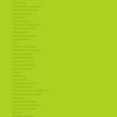
Heilbronn
Heilbronn-Landkreis
Heilbronn-Neckar
Heppenheim
Herborn
Herrenberg
Hersfeld-Rotenburg
Herzogenaurach
Heusweiler
Hochtaunuskreis
Hockenheim
Hof
Hof-an-der-Saale
Hofheim-am-Taunus
Hof-Landkreis
Hohenlohekreis
Homburg-Saar
Horb-am-Neckar
Idar-Oberstein
Idstein
Ingelheim
Ingolstadt
Ingolstadt-Donau
Kaiserslautern
Kaiserslautern-Landkreis
Kaiserslautern-Stadt
Karben
Karlsruhe-Baden
Karlsruhe-Landkreis
Karlsruhe-Stadt
Kassel
Kassel-Hessen