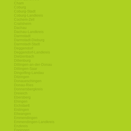
Cham
Coburg
Coburg-Stadt
Coburg-Landkreis
Cochem-Zell
Crailsheim
Dachau
Dachau-Landkreis
Darmstadt
Darmstadt-Dieburg
Darmstadt-Stadt
Deggendorf
Deggendorf-Landkreis
Dietzenbach
Dillenburg
Dillingen-an-der-Donau
Dillingen-Saar
Dingolfing-Landau
Ditzingen
Donaueschingen
Donau-Ries
Donnersbergkreis
Dreieich
Ebersberg
Ehingen
Eichstaett
Eislingen
Ellwangen
Emmendingen
Emmendingen-Landkreis
Enzkreis
Eppingen