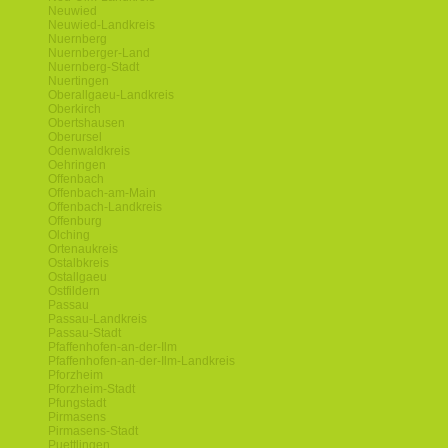
Neuwied
Neuwied-Landkreis
Nuernberg
Nuernberger-Land
Nuernberg-Stadt
Nuertingen
Oberallgaeu-Landkreis
Oberkirch
Obertshausen
Oberursel
Odenwaldkreis
Oehringen
Offenbach
Offenbach-am-Main
Offenbach-Landkreis
Offenburg
Olching
Ortenaukreis
Ostalbkreis
Ostallgaeu
Ostfildern
Passau
Passau-Landkreis
Passau-Stadt
Pfaffenhofen-an-der-Ilm
Pfaffenhofen-an-der-Ilm-Landkreis
Pforzheim
Pforzheim-Stadt
Pfungstadt
Pirmasens
Pirmasens-Stadt
Puettlingen