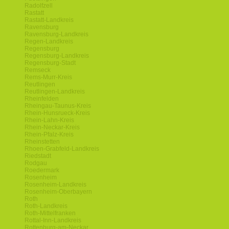
Radolfzell
Rastatt
Rastatt-Landkreis
Ravensburg
Ravensburg-Landkreis
Regen-Landkreis
Regensburg
Regensburg-Landkreis
Regensburg-Stadt
Remseck
Rems-Murr-Kreis
Reutlingen
Reutlingen-Landkreis
Rheinfelden
Rheingau-Taunus-Kreis
Rhein-Hunsrueck-Kreis
Rhein-Lahn-Kreis
Rhein-Neckar-Kreis
Rhein-Pfalz-Kreis
Rheinstetten
Rhoen-Grabfeld-Landkreis
Riedstadt
Rodgau
Roedermark
Rosenheim
Rosenheim-Landkreis
Rosenheim-Oberbayern
Roth
Roth-Landkreis
Roth-Mittelfranken
Rottal-Inn-Landkreis
Rottenburg-am-Neckar