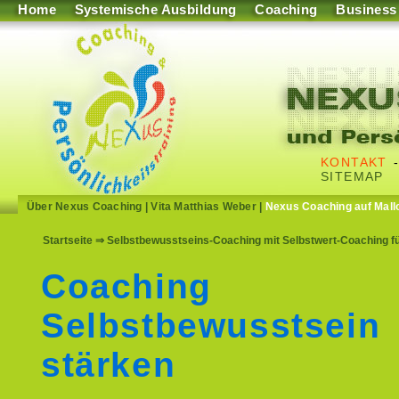
Home
Systemische Ausbildung
Coaching
Business
KONTAKT
SITEMAP
Über Nexus Coaching
|
Vita Matthias Weber
|
Nexus Coaching auf Mall
Startseite
⇒ Selbstbewusstseins-Coaching mit Selbstwert-Coaching f
Coaching
Selbstbewusstsein
stärken