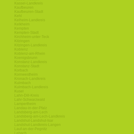
Kassel-Landkreis
Kaufbeuren
Kaufbeuren-Stadt
Kehl
Kelheim-Landkreis
Kelkheim
Kempten
Kempten-Stadt
Kirchheim-unter-Teck
Kitzingen
Kitzingen-Landkreis
Koblenz
Koblenz-am-Rhein
Koenigsbrunn
Konstanz-Landkreis
Konstanz-Stadt
Korbach
Kornwestheim
Kronach-Landkreis
Kulmbach
Kulmbach-Landkreis
Kusel
Lahn-Dill-Kreis
Lahr-Schwarzwald
Lampertheim
Landau-in-der-Pfalz
Landsberg-am-Lech
Landsberg-am-Lech-Landkreis
Landshut-Landshut-Isar
Landshut-Landkreis-Langen
Lauf-an-der-Pegnitz
Lebach