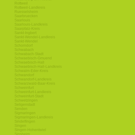
Rottweil
Rottweil-Landkreis
Ruesselsheim
Saarbruecken
Saarlouis
Saarlouis-Landkreis
Saarpfalz-Kreis
Sankt-Ingbert
Sankt-Wendel-Landkreis
Sankt-Wendel
Schorndorf
Schwabach
Schwabach-Stadt
Schwaebisch-Gmuend
Schwaebisch-Hall
Schwaebisch-Hall-Landkreis
Schwalm-Eder-Kreis
Schwandorf
Schwandorf-Landkreis
Schwarzwald-Baar-Kreis
Schweinfurt
Schweinfurt-Landkreis
Schweinfurt-Stadt
Schwetzingen
Seligenstadt
Senden
Sigmaringen
Sigmaringen-Landkreis
Sindelfingen
Singen
Singen-Hohentwiel
Sinsheim