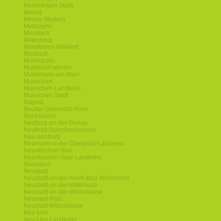
Memmingen-Stadt
Merzig
Merzig-Wadern
Metzingen
Miesbach
Miltenberg
Moerfelden-Walldorf
Mosbach
Muehlacker
Muehldorf-am-Inn
Muehlheim-am-Main
Muenchen
Muenchen-Landkreis
Muenchen-Stadt
Nagold
Neckar-Odenwald-Kreis
Neckarsulm
Neuburg-an-der-Donau
Neuburg-Schrobenhausen
Neu-Isenburg
Neumarkt-in-der-Oberpfalz-Landkreis
Neunkirchen-Saar
Neunkirchen-Saar-Landkreis
Neusaess
Neustadt
Neustadt-an-der-Aisch-Bad-Windsheim
Neustadt-an-der-Waldnaab
Neustadt-an-der-Weinstrasse
Neustadt-Pfalz
Neustadt-Weinstrasse
Neu-Ulm
Neu-Ulm-Landkreis