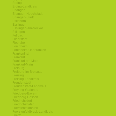
Erding
Erding-Landkreis
Erlangen
Erlangen-Hoechstadt
Erlangen-Stadt
Eschborn
Esslingen
Esslingen-am-Neckar
Ettlingen
Fellbach
Filderstadt
Floersheim
Forchheim
Forchheim-Oberfranken
Frankenthal
Frankfurt
Frankfurt-am-Main
Frankfurt-Main
Freiburg
Freiburg-im-Breisgau
Freising
Freising-Landkreis
Freudenstadt
Freudenstadt-Landkreis
Freyung-Grafenau
Friedberg-Bayern
Friedberg-Hessen
Friedrichsdorf
Friedrichshafen
Fuerstenfeldbruck
Fuerstenfeldbruck-Landkreis
Fuerth