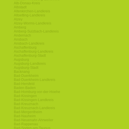
Alb-Donau-Kreis
Albstadt
Altenkirchen-Landkreis
Altoetting-Landkreis
Alzey
Alzey-Worms-Landkreis
Amberg
Amberg-Sulzbach-Landkreis
Andernach
Ansbach
Ansbach-Landkreis
Aschaffenburg
Aschaffenburg-Landkreis
Aschaffenburg-Stadt
Augsburg
Augsburg-Landkreis
Augsburg-Stadt
Backnang
Bad-Duerkheim
Bad-Duerkheim-Landkreis
Bad-Hersfeld
Baden-Baden
Bad-Homburg-vor-der-Hoehe
Bad-Kissingen
Bad-Kissingen-Landkreis
Bad-Kreuznach
Bad-Kreuznach-Landkreis
Bad-Mergentheim
Bad-Nauheim
Bad-Neuenahr-Ahrweiler
Bad-Rappenau
Bad-Soden-am-Taunus