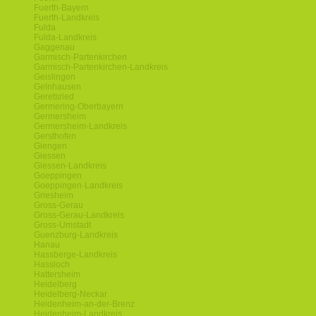
Fuerth-Bayern
Fuerth-Landkreis
Fulda
Fulda-Landkreis
Gaggenau
Garmisch-Partenkirchen
Garmisch-Partenkirchen-Landkreis
Geislingen
Gelnhausen
Geretsried
Germering-Oberbayern
Germersheim
Germersheim-Landkreis
Gersthofen
Giengen
Giessen
Giessen-Landkreis
Goeppingen
Goeppingen-Landkreis
Griesheim
Gross-Gerau
Gross-Gerau-Landkreis
Gross-Umstadt
Guenzburg-Landkreis
Hanau
Hassberge-Landkreis
Hassloch
Hattersheim
Heidelberg
Heidelberg-Neckar
Heidenheim-an-der-Brenz
Heidenheim-Landkreis