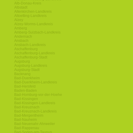
Alb-Donau-Kreis
Albstadt
Altenkirchen-Landkreis
Altoetting-Landkreis
Alzey
Alzey-Worms-Landkreis
Amberg
Amberg-Sulzbach-Landkreis
Andernach
Ansbach
Ansbach-Landkreis
Aschaffenburg
Aschaffenburg-Landkreis
Aschaffenburg-Stadt
Augsburg
Augsburg-Landkreis
Augsburg-Stadt
Backnang
Bad-Duerkheim
Bad-Duerkheim-Landkreis
Bad-Hersfeld
Baden-Baden
Bad-Homburg-vor-der-Hoehe
Bad-Kissingen
Bad-Kissingen-Landkreis
Bad-Kreuznach
Bad-Kreuznach-Landkreis
Bad-Mergentheim
Bad-Nauheim
Bad-Neuenahr-Ahrweiler
Bad-Rappenau
Bad-Soden-am-Taunus