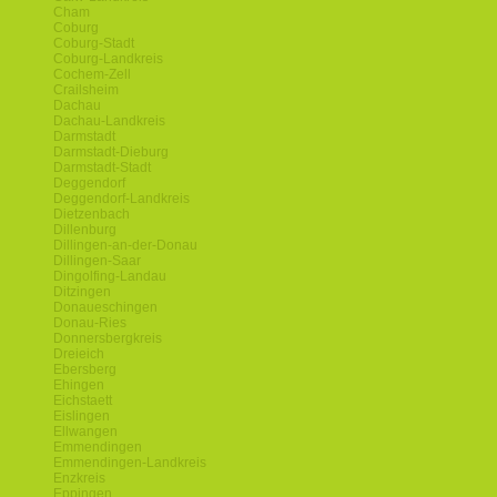
Cham
Coburg
Coburg-Stadt
Coburg-Landkreis
Cochem-Zell
Crailsheim
Dachau
Dachau-Landkreis
Darmstadt
Darmstadt-Dieburg
Darmstadt-Stadt
Deggendorf
Deggendorf-Landkreis
Dietzenbach
Dillenburg
Dillingen-an-der-Donau
Dillingen-Saar
Dingolfing-Landau
Ditzingen
Donaueschingen
Donau-Ries
Donnersbergkreis
Dreieich
Ebersberg
Ehingen
Eichstaett
Eislingen
Ellwangen
Emmendingen
Emmendingen-Landkreis
Enzkreis
Eppingen