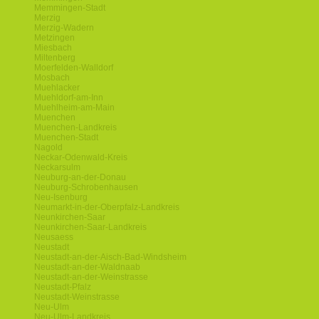
Memmingen-Stadt
Merzig
Merzig-Wadern
Metzingen
Miesbach
Miltenberg
Moerfelden-Walldorf
Mosbach
Muehlacker
Muehldorf-am-Inn
Muehlheim-am-Main
Muenchen
Muenchen-Landkreis
Muenchen-Stadt
Nagold
Neckar-Odenwald-Kreis
Neckarsulm
Neuburg-an-der-Donau
Neuburg-Schrobenhausen
Neu-Isenburg
Neumarkt-in-der-Oberpfalz-Landkreis
Neunkirchen-Saar
Neunkirchen-Saar-Landkreis
Neusaess
Neustadt
Neustadt-an-der-Aisch-Bad-Windsheim
Neustadt-an-der-Waldnaab
Neustadt-an-der-Weinstrasse
Neustadt-Pfalz
Neustadt-Weinstrasse
Neu-Ulm
Neu-Ulm-Landkreis