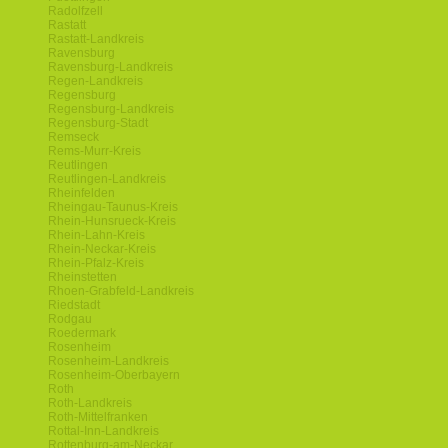
Radolfzell
Rastatt
Rastatt-Landkreis
Ravensburg
Ravensburg-Landkreis
Regen-Landkreis
Regensburg
Regensburg-Landkreis
Regensburg-Stadt
Remseck
Rems-Murr-Kreis
Reutlingen
Reutlingen-Landkreis
Rheinfelden
Rheingau-Taunus-Kreis
Rhein-Hunsrueck-Kreis
Rhein-Lahn-Kreis
Rhein-Neckar-Kreis
Rhein-Pfalz-Kreis
Rheinstetten
Rhoen-Grabfeld-Landkreis
Riedstadt
Rodgau
Roedermark
Rosenheim
Rosenheim-Landkreis
Rosenheim-Oberbayern
Roth
Roth-Landkreis
Roth-Mittelfranken
Rottal-Inn-Landkreis
Rottenburg-am-Neckar