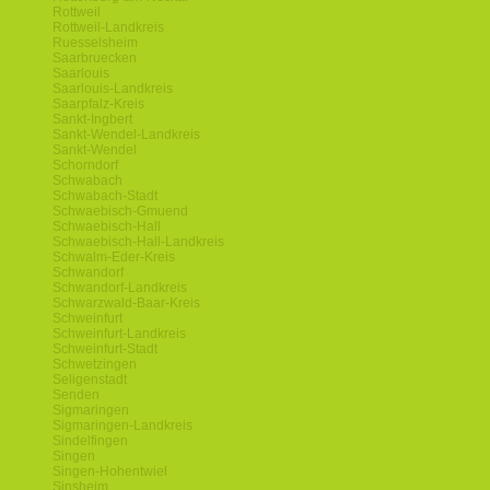
Rottweil
Rottweil-Landkreis
Ruesselsheim
Saarbruecken
Saarlouis
Saarlouis-Landkreis
Saarpfalz-Kreis
Sankt-Ingbert
Sankt-Wendel-Landkreis
Sankt-Wendel
Schorndorf
Schwabach
Schwabach-Stadt
Schwaebisch-Gmuend
Schwaebisch-Hall
Schwaebisch-Hall-Landkreis
Schwalm-Eder-Kreis
Schwandorf
Schwandorf-Landkreis
Schwarzwald-Baar-Kreis
Schweinfurt
Schweinfurt-Landkreis
Schweinfurt-Stadt
Schwetzingen
Seligenstadt
Senden
Sigmaringen
Sigmaringen-Landkreis
Sindelfingen
Singen
Singen-Hohentwiel
Sinsheim