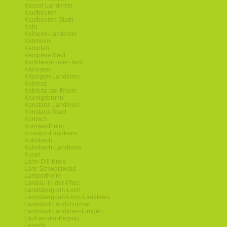
Kassel-Landkreis
Kaufbeuren
Kaufbeuren-Stadt
Kehl
Kelheim-Landkreis
Kelkheim
Kempten
Kempten-Stadt
Kirchheim-unter-Teck
Kitzingen
Kitzingen-Landkreis
Koblenz
Koblenz-am-Rhein
Koenigsbrunn
Konstanz-Landkreis
Konstanz-Stadt
Korbach
Kornwestheim
Kronach-Landkreis
Kulmbach
Kulmbach-Landkreis
Kusel
Lahn-Dill-Kreis
Lahr-Schwarzwald
Lampertheim
Landau-in-der-Pfalz
Landsberg-am-Lech
Landsberg-am-Lech-Landkreis
Landshut-Landshut-Isar
Landshut-Landkreis-Langen
Lauf-an-der-Pegnitz
Lebach