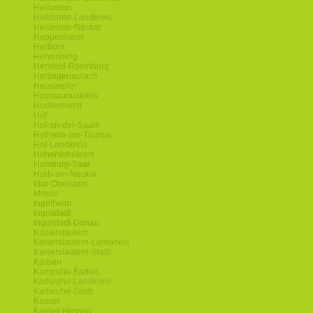
Heilbronn
Heilbronn-Landkreis
Heilbronn-Neckar
Heppenheim
Herborn
Herrenberg
Hersfeld-Rotenburg
Herzogenaurach
Heusweiler
Hochtaunuskreis
Hockenheim
Hof
Hof-an-der-Saale
Hofheim-am-Taunus
Hof-Landkreis
Hohenlohekreis
Homburg-Saar
Horb-am-Neckar
Idar-Oberstein
Idstein
Ingelheim
Ingolstadt
Ingolstadt-Donau
Kaiserslautern
Kaiserslautern-Landkreis
Kaiserslautern-Stadt
Karben
Karlsruhe-Baden
Karlsruhe-Landkreis
Karlsruhe-Stadt
Kassel
Kassel-Hessen