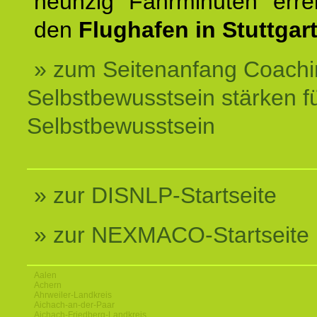
neunzig Fahrminuten erre
den
Flughafen in Stuttgart
» zum Seitenanfang Coachi
Selbstbewusstsein stärken f
Selbstbewusstsein
» zur DISNLP-Startseite
» zur NEXMACO-Startseite
Aalen
Achern
Ahrweiler-Landkreis
Aichach-an-der-Paar
Aichach-Friedberg-Landkreis