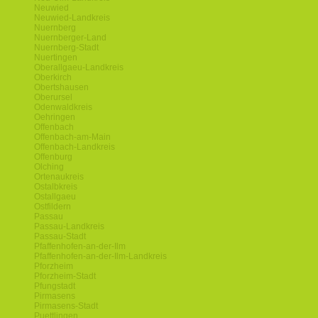
Neuwied
Neuwied-Landkreis
Nuernberg
Nuernberger-Land
Nuernberg-Stadt
Nuertingen
Oberallgaeu-Landkreis
Oberkirch
Obertshausen
Oberursel
Odenwaldkreis
Oehringen
Offenbach
Offenbach-am-Main
Offenbach-Landkreis
Offenburg
Olching
Ortenaukreis
Ostalbkreis
Ostallgaeu
Ostfildern
Passau
Passau-Landkreis
Passau-Stadt
Pfaffenhofen-an-der-Ilm
Pfaffenhofen-an-der-Ilm-Landkreis
Pforzheim
Pforzheim-Stadt
Pfungstadt
Pirmasens
Pirmasens-Stadt
Puettlingen