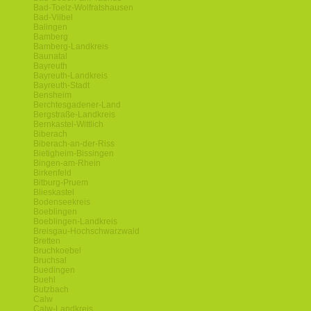
Bad-Toelz-Wolfratshausen
Bad-Vilbel
Balingen
Bamberg
Bamberg-Landkreis
Baunatal
Bayreuth
Bayreuth-Landkreis
Bayreuth-Stadt
Bensheim
Berchtesgadener-Land
Bergstraße-Landkreis
Bernkastel-Wittlich
Biberach
Biberach-an-der-Riss
Bietigheim-Bissingen
Bingen-am-Rhein
Birkenfeld
Bitburg-Pruem
Blieskastel
Bodenseekreis
Boeblingen
Boeblingen-Landkreis
Breisgau-Hochschwarzwald
Bretten
Bruchkoebel
Bruchsal
Buedingen
Buehl
Butzbach
Calw
Calw-Landkreis