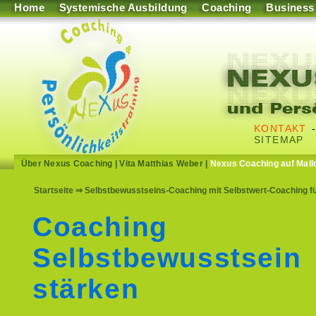
Home
Systemische Ausbildung
Coaching
Business
KONTAKT
SITEMAP
Über Nexus Coaching
|
Vita Matthias Weber
|
Nexus Coaching auf Mall
Startseite
⇒ Selbstbewusstseins-Coaching mit Selbstwert-Coaching f
Coaching
Selbstbewusstsein
stärken