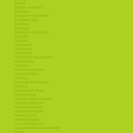
Erding
Erding-Landkreis
Erlangen
Erlangen-Hoechstadt
Erlangen-Stadt
Eschborn
Esslingen
Esslingen-am-Neckar
Ettlingen
Fellbach
Filderstadt
Floersheim
Forchheim
Forchheim-Oberfranken
Frankenthal
Frankfurt
Frankfurt-am-Main
Frankfurt-Main
Freiburg
Freiburg-im-Breisgau
Freising
Freising-Landkreis
Freudenstadt
Freudenstadt-Landkreis
Freyung-Grafenau
Friedberg-Bayern
Friedberg-Hessen
Friedrichsdorf
Friedrichshafen
Fuerstenfeldbruck
Fuerstenfeldbruck-Landkreis
Fuerth