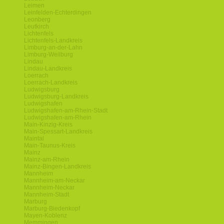
Leimen
Leinfelden-Echterdingen
Leonberg
Leutkirch
Lichtenfels
Lichtenfels-Landkreis
Limburg-an-der-Lahn
Limburg-Weilburg
Lindau
Lindau-Landkreis
Loerrach
Loerrach-Landkreis
Ludwigsburg
Ludwigsburg-Landkreis
Ludwigshafen
Ludwigshafen-am-Rhein-Stadt
Ludwigshafen-am-Rhein
Main-Kinzig-Kreis
Main-Spessart-Landkreis
Maintal
Main-Taunus-Kreis
Mainz
Mainz-am-Rhein
Mainz-Bingen-Landkreis
Mannheim
Mannheim-am-Neckar
Mannheim-Neckar
Mannheim-Stadt
Marburg
Marburg-Biedenkopf
Mayen-Koblenz
Memmingen